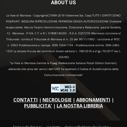
ABOUT US
La Voce di Mantova - Copyright(C)1999-2019 Vidiemme Soc. Coop TUTTI I DIRITTI SONO
RISERVATI. NESSUNA RIPRODUZIONE PERMESSA SENZA AUTORIZZAZIONE Direttore
responsabile: Alessio Tarpini Amministrazione, Direzione e Redazione: piazza Sordello,
12 - Mantova - P.IVA, C.F. e R.I. 01898140205 - R.E.A. 0207279 (Mantova) iscrizione al
Tribunale: iscritta al Tribunale di Mantova al n. 25 del 30/11/1992 - iscrizione al ROC:
n. 9363 Pubblicazione a stampa: ISSN 1594-1159 - Pubblicazione online: ISSN 2465-
132X La testata fruisce dei contributi diretti editoria L. 198/2016 e d.lgs 70/2017 (ex L.
250/90)
“La Voce di Mantova tramite la Fipeg (Federazione Italiana Piccoli Editori Giornali),
aderendo alla carta dei servizi dell'USPI ha accettato il Codice di Autodisciplina della
Comunicazione Commerciale"
CONTATTI
|
NECROLOGIE
|
ABBONAMENTI
|
PUBBLICITA'
|
LA NOSTRA LIBRERIA