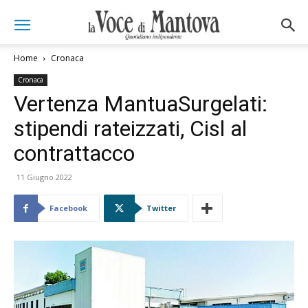
Home
Cronaca
Cronaca
Vertenza MantuaSurgelati:
stipendi rateizzati, Cisl al
contrattacco
11 Giugno 2022
Facebook
Twitter