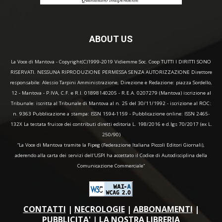
ABOUT US
La Voce di Mantova - Copyright(C)1999-2019 Vidiemme Soc. Coop TUTTI I DIRITTI SONO
RISERVATI. NESSUNA RIPRODUZIONE PERMESSA SENZA AUTORIZZAZIONE Direttore
responsabile: Alessio Tarpini Amministrazione, Direzione e Redazione: piazza Sordello,
12 - Mantova - P.IVA, C.F. e R.I. 01898140205 - R.E.A. 0207279 (Mantova) iscrizione al
Tribunale: iscritta al Tribunale di Mantova al n. 25 del 30/11/1992 - iscrizione al ROC:
n. 9363 Pubblicazione a stampa: ISSN 1594-1159 - Pubblicazione online: ISSN 2465-
132X La testata fruisce dei contributi diretti editoria L. 198/2016 e d.lgs 70/2017 (ex L.
250/90)
“La Voce di Mantova tramite la Fipeg (Federazione Italiana Piccoli Editori Giornali),
aderendo alla carta dei servizi dell'USPI ha accettato il Codice di Autodisciplina della
Comunicazione Commerciale"
CONTATTI
|
NECROLOGIE
|
ABBONAMENTI
|
PUBBLICITA'
|
LA NOSTRA LIBRERIA