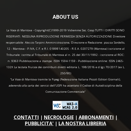
ABOUT US
La Voce di Mantova - Copyright(C)1999-2019 Vidiemme Soc. Coop TUTTI I DIRITTI SONO
RISERVATI. NESSUNA RIPRODUZIONE PERMESSA SENZA AUTORIZZAZIONE Direttore
responsabile: Alessio Tarpini Amministrazione, Direzione e Redazione: piazza Sordello,
12 - Mantova - P.IVA, C.F. e R.I. 01898140205 - R.E.A. 0207279 (Mantova) iscrizione al
Tribunale: iscritta al Tribunale di Mantova al n. 25 del 30/11/1992 - iscrizione al ROC:
n. 9363 Pubblicazione a stampa: ISSN 1594-1159 - Pubblicazione online: ISSN 2465-
132X La testata fruisce dei contributi diretti editoria L. 198/2016 e d.lgs 70/2017 (ex L.
250/90)
“La Voce di Mantova tramite la Fipeg (Federazione Italiana Piccoli Editori Giornali),
aderendo alla carta dei servizi dell'USPI ha accettato il Codice di Autodisciplina della
Comunicazione Commerciale"
CONTATTI
|
NECROLOGIE
|
ABBONAMENTI
|
PUBBLICITA'
|
LA NOSTRA LIBRERIA