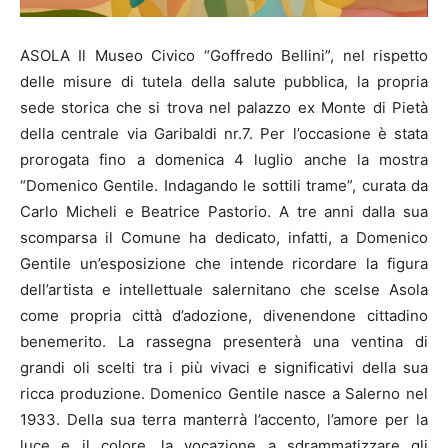
ASOLA Il Museo Civico “Goffredo Bellini”, nel rispetto
delle misure di tutela della salute pubblica, la propria
sede storica che si trova nel palazzo ex Monte di Pietà
della centrale via Garibaldi nr.7. Per l’occasione è stata
prorogata fino a domenica 4 luglio anche la mostra
“Domenico Gentile. Indagando le sottili trame”, curata da
Carlo Micheli e Beatrice Pastorio. A tre anni dalla sua
scomparsa il Comune ha dedicato, infatti, a Domenico
Gentile un’esposizione che intende ricordare la figura
dell’artista e intellettuale salernitano che scelse Asola
come propria città d’adozione, divenendone cittadino
benemerito. La rassegna presenterà una ventina di
grandi oli scelti tra i più vivaci e significativi della sua
ricca produzione. Domenico Gentile nasce a Salerno nel
1933. Della sua terra manterrà l’accento, l’amore per la
luce e il colore, la vocazione a sdrammatizzare gli