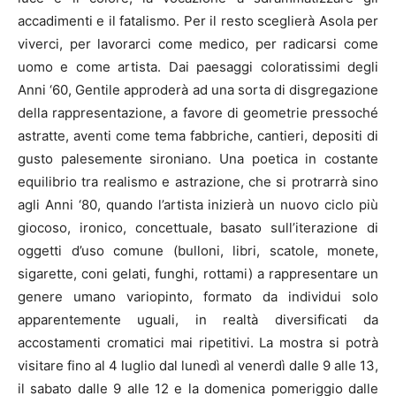
accadimenti e il fatalismo. Per il resto sceglierà Asola per
viverci, per lavorarci come medico, per radicarsi come
uomo e come artista. Dai paesaggi coloratissimi degli
Anni ‘60, Gentile approderà ad una sorta di disgregazione
della rappresentazione, a favore di geometrie pressoché
astratte, aventi come tema fabbriche, cantieri, depositi di
gusto palesemente sironiano. Una poetica in costante
equilibrio tra realismo e astrazione, che si protrarrà sino
agli Anni ‘80, quando l’artista inizierà un nuovo ciclo più
giocoso, ironico, concettuale, basato sull’iterazione di
oggetti d’uso comune (bulloni, libri, scatole, monete,
sigarette, coni gelati, funghi, rottami) a rappresentare un
genere umano variopinto, formato da individui solo
apparentemente uguali, in realtà diversificati da
accostamenti cromatici mai ripetitivi. La mostra si potrà
visitare fino al 4 luglio dal lunedì al venerdì dalle 9 alle 13,
il sabato dalle 9 alle 12 e la domenica pomeriggio dalle