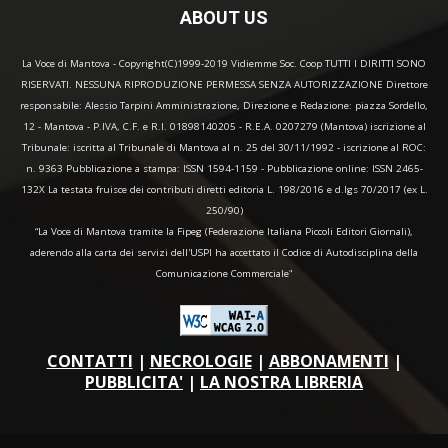
ABOUT US
La Voce di Mantova - Copyright(C)1999-2019 Vidiemme Soc. Coop TUTTI I DIRITTI SONO
RISERVATI. NESSUNA RIPRODUZIONE PERMESSA SENZA AUTORIZZAZIONE Direttore
responsabile: Alessio Tarpini Amministrazione, Direzione e Redazione: piazza Sordello,
12 - Mantova - P.IVA, C.F. e R.I. 01898140205 - R.E.A. 0207279 (Mantova) iscrizione al
Tribunale: iscritta al Tribunale di Mantova al n. 25 del 30/11/1992 - iscrizione al ROC:
n. 9363 Pubblicazione a stampa: ISSN 1594-1159 - Pubblicazione online: ISSN 2465-
132X La testata fruisce dei contributi diretti editoria L. 198/2016 e d.lgs 70/2017 (ex L.
250/90)
“La Voce di Mantova tramite la Fipeg (Federazione Italiana Piccoli Editori Giornali),
aderendo alla carta dei servizi dell'USPI ha accettato il Codice di Autodisciplina della
Comunicazione Commerciale"
CONTATTI
|
NECROLOGIE
|
ABBONAMENTI
|
PUBBLICITA'
|
LA NOSTRA LIBRERIA