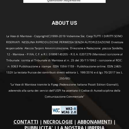
ABOUT US
La Voce di Mantova - Copyright(C)1999-2019 Vidiemme Soc. Coop TUTTI I DIRITTI SONO
RISERVATI. NESSUNA RIPRODUZIONE PERMESSA SENZA AUTORIZZAZIONE Direttore
responsabile: Alessio Tarpini Amministrazione, Direzione e Redazione: piazza Sordello,
12 - Mantova - P.IVA, C.F. e R.I. 01898140205 - R.E.A. 0207279 (Mantova) iscrizione al
Tribunale: iscritta al Tribunale di Mantova al n. 25 del 30/11/1992 - iscrizione al ROC:
n. 9363 Pubblicazione a stampa: ISSN 1594-1159 - Pubblicazione online: ISSN 2465-
132X La testata fruisce dei contributi diretti editoria L. 198/2016 e d.lgs 70/2017 (ex L.
250/90)
“La Voce di Mantova tramite la Fipeg (Federazione Italiana Piccoli Editori Giornali),
aderendo alla carta dei servizi dell'USPI ha accettato il Codice di Autodisciplina della
Comunicazione Commerciale"
CONTATTI
|
NECROLOGIE
|
ABBONAMENTI
|
PUBBLICITA'
|
LA NOSTRA LIBRERIA