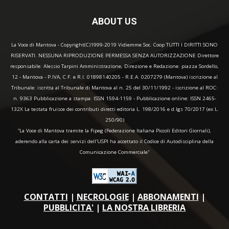
ABOUT US
La Voce di Mantova - Copyright(C)1999-2019 Vidiemme Soc. Coop TUTTI I DIRITTI SONO
RISERVATI. NESSUNA RIPRODUZIONE PERMESSA SENZA AUTORIZZAZIONE Direttore
responsabile: Alessio Tarpini Amministrazione, Direzione e Redazione: piazza Sordello,
12 - Mantova - P.IVA, C.F. e R.I. 01898140205 - R.E.A. 0207279 (Mantova) iscrizione al
Tribunale: iscritta al Tribunale di Mantova al n. 25 del 30/11/1992 - iscrizione al ROC:
n. 9363 Pubblicazione a stampa: ISSN 1594-1159 - Pubblicazione online: ISSN 2465-
132X La testata fruisce dei contributi diretti editoria L. 198/2016 e d.lgs 70/2017 (ex L.
250/90)
“La Voce di Mantova tramite la Fipeg (Federazione Italiana Piccoli Editori Giornali),
aderendo alla carta dei servizi dell'USPI ha accettato il Codice di Autodisciplina della
Comunicazione Commerciale"
CONTATTI
|
NECROLOGIE
|
ABBONAMENTI
|
PUBBLICITA'
|
LA NOSTRA LIBRERIA