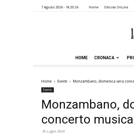
7 Agosto 2026 - 18:20:26
Home
Edicola OnLine
HOME
CRONACA
PR
Home
Eventi
Monzambano, domenica sera concer
Eventi
Monzambano, do
concerto musica
30 Luglio 2024