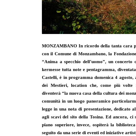
MONZAMBANO In ricordo del
la tanta cara 
con
il
Comune di Monzambano,
la
Fondazione
“Anima a specchio dell’uomo”,
un c
oncerto 
kermesse tutta note e pentagramma, diventata 
Castelli, è in programma domenica 4 agosto, a
dei Mestieri, location che, come più volte r
diventerà “la nuova casa della cultura dei monz
comunità in un luogo panoramico particolarm
legge in una nota di presentazione, dedicato al
agli scavi del sito della Tosina. Ed ancora, ci 
piano superiore, invece, ospiterà la bibliotec
seguito da una serie di eventi ed iniziative artisti