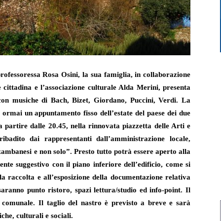
professoressa Rosa
Osini, la
sua
famiglia, in collaborazione
 cittadina e
l’as
sociazione
culturale
Alda Merini, presenta
con music
he
di Bach, Bizet, Giordano, Puccini, Verdi.
La
ormai un appuntamento fisso dell’estate del paese dei due
 partire dalle 20.45, nella rinnovata p
iazzetta delle Arti
e
ibadito dai rappresentanti dall’amministrazione locale,
ambanesi e non solo”. Presto tutto potrà essere aperto alla
ente suggestivo
con i
l piano inferiore
dell’edificio
,
come
si
la raccolta e all’esposizione della documentazione relativa
saranno punto ristoro, spazi lettura/studio ed info-point. Il
a comunale. Il taglio del nastro è previsto a breve e sarà
che, culturali e sociali.