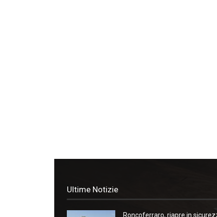
Ultime Notizie
Roncoferraro, riapre in sicure