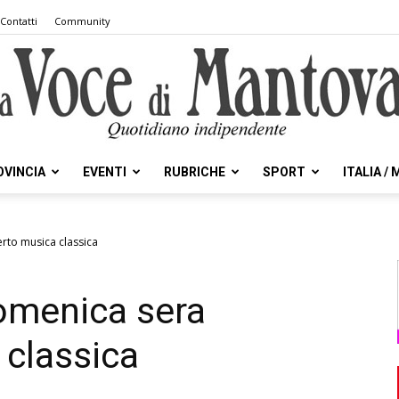
Contatti
Community
OVINCIA
EVENTI
RUBRICHE
SPORT
ITALIA /
la
to musica classica
menica sera
Voce
 classica