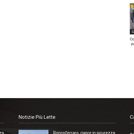
C
Co
P
Notizie Più Lette
C
zza
Roncoferraro, riapre in sicurezza