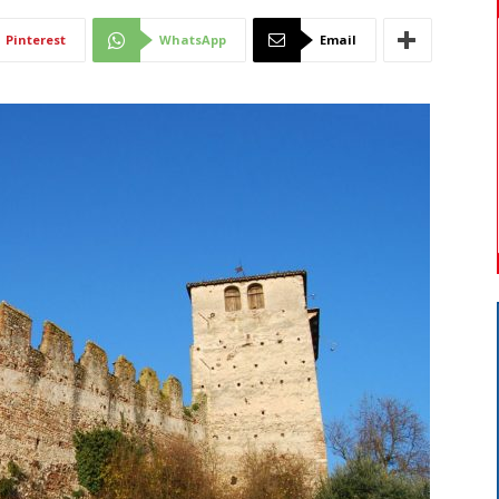
Di
Pinterest
WhatsApp
Email
Mantova