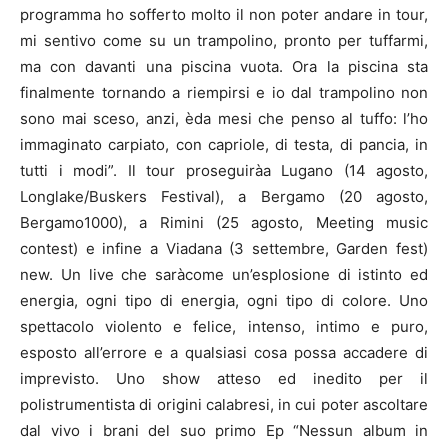
programma ho sofferto molto il non poter andare in tour,
mi sentivo come su un trampolino, pronto per tuffarmi,
ma con davanti una piscina vuota. Ora la piscina sta
finalmente tornando a riempirsi e io dal trampolino non
sono mai sceso, anzi, èda mesi che penso al tuffo: l’ho
immaginato carpiato, con capriole, di testa, di pancia, in
tutti i modi”. Il tour proseguiràa Lugano (14 agosto,
Longlake/Buskers Festival), a Bergamo (20 agosto,
Bergamo1000), a Rimini (25 agosto, Meeting music
contest) e infine a Viadana (3 settembre, Garden fest)
new. Un live che saràcome un’esplosione di istinto ed
energia, ogni tipo di energia, ogni tipo di colore. Uno
spettacolo violento e felice, intenso, intimo e puro,
esposto all’errore e a qualsiasi cosa possa accadere di
imprevisto. Uno show atteso ed inedito per il
polistrumentista di origini calabresi, in cui poter ascoltare
dal vivo i brani del suo primo Ep “Nessun album in