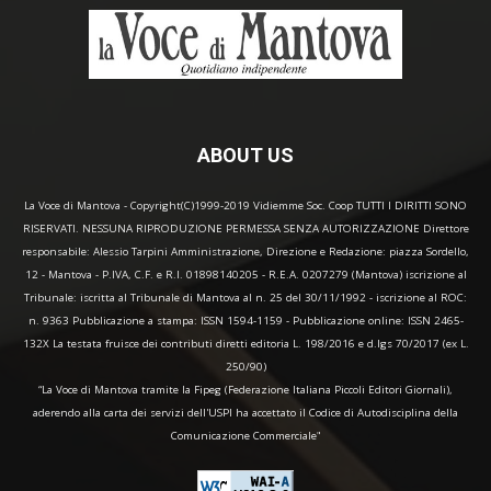
ABOUT US
La Voce di Mantova - Copyright(C)1999-2019 Vidiemme Soc. Coop TUTTI I DIRITTI SONO
RISERVATI. NESSUNA RIPRODUZIONE PERMESSA SENZA AUTORIZZAZIONE Direttore
responsabile: Alessio Tarpini Amministrazione, Direzione e Redazione: piazza Sordello,
12 - Mantova - P.IVA, C.F. e R.I. 01898140205 - R.E.A. 0207279 (Mantova) iscrizione al
Tribunale: iscritta al Tribunale di Mantova al n. 25 del 30/11/1992 - iscrizione al ROC:
n. 9363 Pubblicazione a stampa: ISSN 1594-1159 - Pubblicazione online: ISSN 2465-
132X La testata fruisce dei contributi diretti editoria L. 198/2016 e d.lgs 70/2017 (ex L.
250/90)
“La Voce di Mantova tramite la Fipeg (Federazione Italiana Piccoli Editori Giornali),
aderendo alla carta dei servizi dell'USPI ha accettato il Codice di Autodisciplina della
Comunicazione Commerciale"