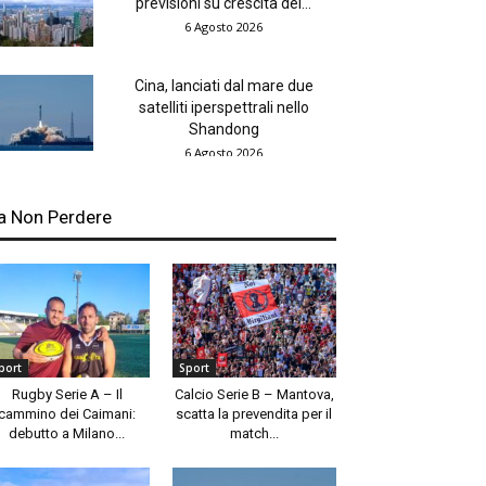
previsioni su crescita del...
6 Agosto 2026
Cina, lanciati dal mare due
satelliti iperspettrali nello
Shandong
6 Agosto 2026
a Non Perdere
port
Sport
Rugby Serie A – Il
Calcio Serie B – Mantova,
cammino dei Caimani:
scatta la prevendita per il
debutto a Milano...
match...