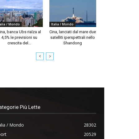
talia / Mondo
Italia / Mondo
ina, banca Ubs rialza al
Cina, lanciati dal mare due
4,5% le previsioni su
satelliti iperspettrali nello
crescita del...
Shandong
ategorie Più Lette
alia / Mondo
28302
ort
20529