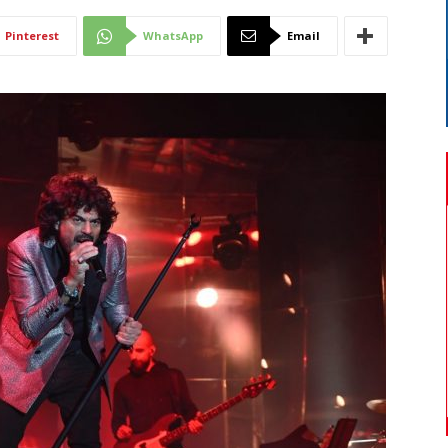
Di
Pinterest
WhatsApp
Email
Mantova