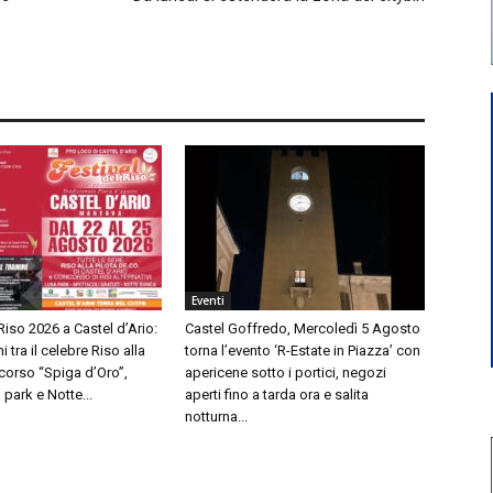
Eventi
 Riso 2026 a Castel d’Ario:
Castel Goffredo, Mercoledì 5 Agosto
i tra il celebre Riso alla
torna l’evento ‘R-Estate in Piazza’ con
oncorso “Spiga d’Oro”,
apericene sotto i portici, negozi
 park e Notte...
aperti fino a tarda ora e salita
notturna...