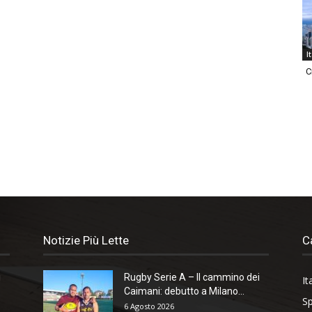
I
C
Notizie Più Lette
C
i
Rugby Serie A – Il cammino dei
It
Caimani: debutto a Milano...
Sp
6 Agosto 2026