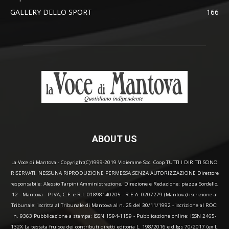
GALLERY DELLO SPORT
166
ABOUT US
La Voce di Mantova - Copyright(C)1999-2019 Vidiemme Soc. Coop TUTTI I DIRITTI SONO
RISERVATI. NESSUNA RIPRODUZIONE PERMESSA SENZA AUTORIZZAZIONE Direttore
responsabile: Alessio Tarpini Amministrazione, Direzione e Redazione: piazza Sordello,
12 - Mantova - P.IVA, C.F. e R.I. 01898140205 - R.E.A. 0207279 (Mantova) iscrizione al
Tribunale: iscritta al Tribunale di Mantova al n. 25 del 30/11/1992 - iscrizione al ROC:
n. 9363 Pubblicazione a stampa: ISSN 1594-1159 - Pubblicazione online: ISSN 2465-
132X La testata fruisce dei contributi diretti editoria L. 198/2016 e d.lgs 70/2017 (ex L.