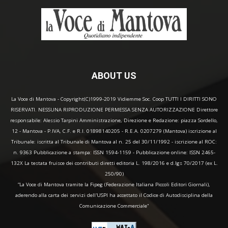
ABOUT US
La Voce di Mantova - Copyright(C)1999-2019 Vidiemme Soc. Coop TUTTI I DIRITTI SONO
RISERVATI. NESSUNA RIPRODUZIONE PERMESSA SENZA AUTORIZZAZIONE Direttore
responsabile: Alessio Tarpini Amministrazione, Direzione e Redazione: piazza Sordello,
12 - Mantova - P.IVA, C.F. e R.I. 01898140205 - R.E.A. 0207279 (Mantova) iscrizione al
Tribunale: iscritta al Tribunale di Mantova al n. 25 del 30/11/1992 - iscrizione al ROC:
n. 9363 Pubblicazione a stampa: ISSN 1594-1159 - Pubblicazione online: ISSN 2465-
132X La testata fruisce dei contributi diretti editoria L. 198/2016 e d.lgs 70/2017 (ex L.
250/90)
“La Voce di Mantova tramite la Fipeg (Federazione Italiana Piccoli Editori Giornali),
aderendo alla carta dei servizi dell'USPI ha accettato il Codice di Autodisciplina della
Comunicazione Commerciale"