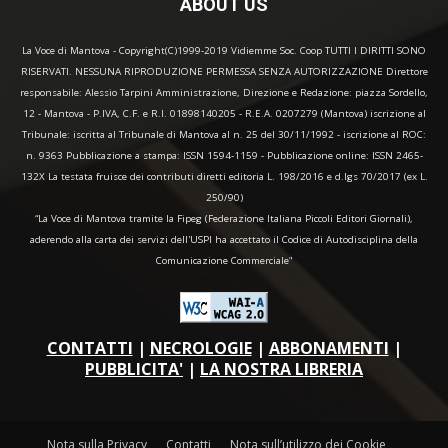
ABOUT US
La Voce di Mantova - Copyright(C)1999-2019 Vidiemme Soc. Coop TUTTI I DIRITTI SONO
RISERVATI. NESSUNA RIPRODUZIONE PERMESSA SENZA AUTORIZZAZIONE Direttore
responsabile: Alessio Tarpini Amministrazione, Direzione e Redazione: piazza Sordello,
12 - Mantova - P.IVA, C.F. e R.I. 01898140205 - R.E.A. 0207279 (Mantova) iscrizione al
Tribunale: iscritta al Tribunale di Mantova al n. 25 del 30/11/1992 - iscrizione al ROC:
n. 9363 Pubblicazione a stampa: ISSN 1594-1159 - Pubblicazione online: ISSN 2465-
132X La testata fruisce dei contributi diretti editoria L. 198/2016 e d.lgs 70/2017 (ex L.
250/90)
“La Voce di Mantova tramite la Fipeg (Federazione Italiana Piccoli Editori Giornali),
aderendo alla carta dei servizi dell'USPI ha accettato il Codice di Autodisciplina della
Comunicazione Commerciale"
CONTATTI
|
NECROLOGIE
|
ABBONAMENTI
|
PUBBLICITA'
|
LA NOSTRA LIBRERIA
Nota sulla Privacy
Contatti
Nota sull’utilizzo dei Cookie