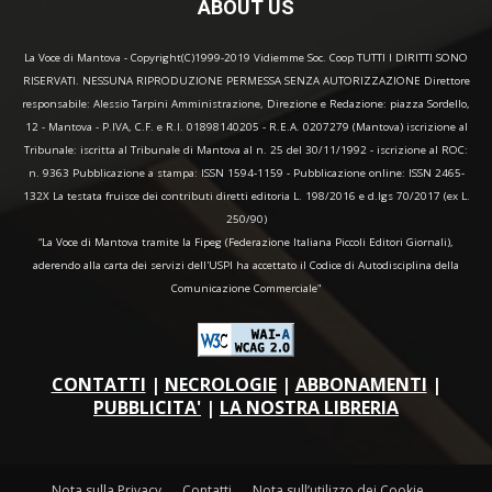
ABOUT US
La Voce di Mantova - Copyright(C)1999-2019 Vidiemme Soc. Coop TUTTI I DIRITTI SONO
RISERVATI. NESSUNA RIPRODUZIONE PERMESSA SENZA AUTORIZZAZIONE Direttore
responsabile: Alessio Tarpini Amministrazione, Direzione e Redazione: piazza Sordello,
12 - Mantova - P.IVA, C.F. e R.I. 01898140205 - R.E.A. 0207279 (Mantova) iscrizione al
Tribunale: iscritta al Tribunale di Mantova al n. 25 del 30/11/1992 - iscrizione al ROC:
n. 9363 Pubblicazione a stampa: ISSN 1594-1159 - Pubblicazione online: ISSN 2465-
132X La testata fruisce dei contributi diretti editoria L. 198/2016 e d.lgs 70/2017 (ex L.
250/90)
“La Voce di Mantova tramite la Fipeg (Federazione Italiana Piccoli Editori Giornali),
aderendo alla carta dei servizi dell'USPI ha accettato il Codice di Autodisciplina della
Comunicazione Commerciale"
CONTATTI
|
NECROLOGIE
|
ABBONAMENTI
|
PUBBLICITA'
|
LA NOSTRA LIBRERIA
Nota sulla Privacy
Contatti
Nota sull’utilizzo dei Cookie