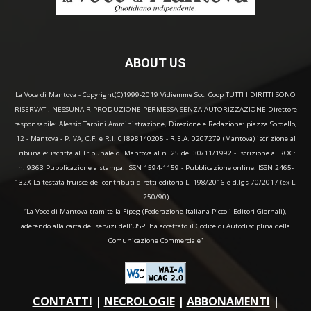
ABOUT US
La Voce di Mantova - Copyright(C)1999-2019 Vidiemme Soc. Coop TUTTI I DIRITTI SONO
RISERVATI. NESSUNA RIPRODUZIONE PERMESSA SENZA AUTORIZZAZIONE Direttore
responsabile: Alessio Tarpini Amministrazione, Direzione e Redazione: piazza Sordello,
12 - Mantova - P.IVA, C.F. e R.I. 01898140205 - R.E.A. 0207279 (Mantova) iscrizione al
Tribunale: iscritta al Tribunale di Mantova al n. 25 del 30/11/1992 - iscrizione al ROC:
n. 9363 Pubblicazione a stampa: ISSN 1594-1159 - Pubblicazione online: ISSN 2465-
132X La testata fruisce dei contributi diretti editoria L. 198/2016 e d.lgs 70/2017 (ex L.
250/90)
“La Voce di Mantova tramite la Fipeg (Federazione Italiana Piccoli Editori Giornali),
aderendo alla carta dei servizi dell'USPI ha accettato il Codice di Autodisciplina della
Comunicazione Commerciale"
CONTATTI
|
NECROLOGIE
|
ABBONAMENTI
|