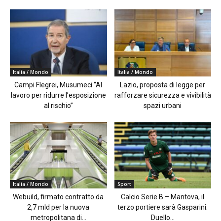
Italia / Mondo
Italia / Mondo
Campi Flegrei, Musumeci “Al
Lazio, proposta di legge per
lavoro per ridurre l’esposizione
rafforzare sicurezza e vivibilità
al rischio”
spazi urbani
Italia / Mondo
Sport
Webuild, firmato contratto da
Calcio Serie B – Mantova, il
2,7 mld per la nuova
terzo portiere sarà Gasparini.
metropolitana di...
Duello...