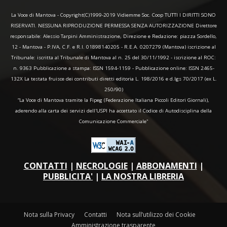
La Voce di Mantova - Copyright(C)1999-2019 Vidiemme Soc. Coop TUTTI I DIRITTI SONO
RISERVATI. NESSUNA RIPRODUZIONE PERMESSA SENZA AUTORIZZAZIONE Direttore
responsabile: Alessio Tarpini Amministrazione, Direzione e Redazione: piazza Sordello,
12 - Mantova - P.IVA, C.F. e R.I. 01898140205 - R.E.A. 0207279 (Mantova) iscrizione al
Tribunale: iscritta al Tribunale di Mantova al n. 25 del 30/11/1992 - iscrizione al ROC:
n. 9363 Pubblicazione a stampa: ISSN 1594-1159 - Pubblicazione online: ISSN 2465-
132X La testata fruisce dei contributi diretti editoria L. 198/2016 e d.lgs 70/2017 (ex L.
250/90)
“La Voce di Mantova tramite la Fipeg (Federazione Italiana Piccoli Editori Giornali),
aderendo alla carta dei servizi dell'USPI ha accettato il Codice di Autodisciplina della
Comunicazione Commerciale"
CONTATTI
|
NECROLOGIE
|
ABBONAMENTI
|
PUBBLICITA'
|
LA NOSTRA LIBRERIA
Nota sulla Privacy
Contatti
Nota sull’utilizzo dei Cookie
Amministrazione trasparente