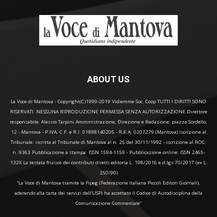
ABOUT US
La Voce di Mantova - Copyright(C)1999-2019 Vidiemme Soc. Coop TUTTI I DIRITTI SONO
RISERVATI. NESSUNA RIPRODUZIONE PERMESSA SENZA AUTORIZZAZIONE Direttore
responsabile: Alessio Tarpini Amministrazione, Direzione e Redazione: piazza Sordello,
12 - Mantova - P.IVA, C.F. e R.I. 01898140205 - R.E.A. 0207279 (Mantova) iscrizione al
Tribunale: iscritta al Tribunale di Mantova al n. 25 del 30/11/1992 - iscrizione al ROC:
n. 9363 Pubblicazione a stampa: ISSN 1594-1159 - Pubblicazione online: ISSN 2465-
132X La testata fruisce dei contributi diretti editoria L. 198/2016 e d.lgs 70/2017 (ex L.
250/90)
“La Voce di Mantova tramite la Fipeg (Federazione Italiana Piccoli Editori Giornali),
aderendo alla carta dei servizi dell'USPI ha accettato il Codice di Autodisciplina della
Comunicazione Commerciale"