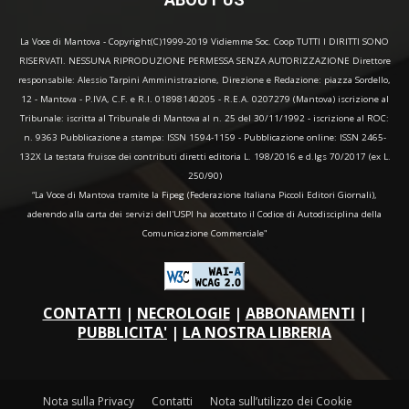
La Voce di Mantova - Copyright(C)1999-2019 Vidiemme Soc. Coop TUTTI I DIRITTI SONO
RISERVATI. NESSUNA RIPRODUZIONE PERMESSA SENZA AUTORIZZAZIONE Direttore
responsabile: Alessio Tarpini Amministrazione, Direzione e Redazione: piazza Sordello,
12 - Mantova - P.IVA, C.F. e R.I. 01898140205 - R.E.A. 0207279 (Mantova) iscrizione al
Tribunale: iscritta al Tribunale di Mantova al n. 25 del 30/11/1992 - iscrizione al ROC:
n. 9363 Pubblicazione a stampa: ISSN 1594-1159 - Pubblicazione online: ISSN 2465-
132X La testata fruisce dei contributi diretti editoria L. 198/2016 e d.lgs 70/2017 (ex L.
250/90)
“La Voce di Mantova tramite la Fipeg (Federazione Italiana Piccoli Editori Giornali),
aderendo alla carta dei servizi dell'USPI ha accettato il Codice di Autodisciplina della
Comunicazione Commerciale"
CONTATTI
|
NECROLOGIE
|
ABBONAMENTI
|
PUBBLICITA'
|
LA NOSTRA LIBRERIA
Nota sulla Privacy
Contatti
Nota sull’utilizzo dei Cookie