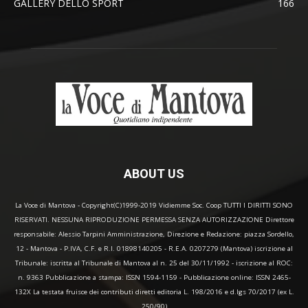
GALLERY DELLO SPORT
166
ABOUT US
La Voce di Mantova - Copyright(C)1999-2019 Vidiemme Soc. Coop TUTTI I DIRITTI SONO
RISERVATI. NESSUNA RIPRODUZIONE PERMESSA SENZA AUTORIZZAZIONE Direttore
responsabile: Alessio Tarpini Amministrazione, Direzione e Redazione: piazza Sordello,
12 - Mantova - P.IVA, C.F. e R.I. 01898140205 - R.E.A. 0207279 (Mantova) iscrizione al
Tribunale: iscritta al Tribunale di Mantova al n. 25 del 30/11/1992 - iscrizione al ROC:
n. 9363 Pubblicazione a stampa: ISSN 1594-1159 - Pubblicazione online: ISSN 2465-
132X La testata fruisce dei contributi diretti editoria L. 198/2016 e d.lgs 70/2017 (ex L.
250/90)