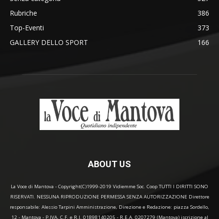
Rubriche
386
Top-Eventi
373
GALLERY DELLO SPORT
166
ABOUT US
La Voce di Mantova - Copyright(C)1999-2019 Vidiemme Soc. Coop TUTTI I DIRITTI SONO
RISERVATI. NESSUNA RIPRODUZIONE PERMESSA SENZA AUTORIZZAZIONE Direttore
responsabile: Alessio Tarpini Amministrazione, Direzione e Redazione: piazza Sordello,
12 - Mantova - P.IVA, C.F. e R.I. 01898140205 - R.E.A. 0207279 (Mantova) iscrizione al