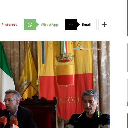
Di
Pinterest
WhatsApp
Email
Mantova