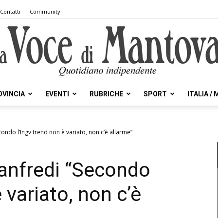
Contatti
Community
OVINCIA
EVENTI
RUBRICHE
SPORT
ITALIA /
la
ondo l’Ingv trend non è variato, non c’è allarme”
anfredi “Secondo
Voce
 variato, non c’è