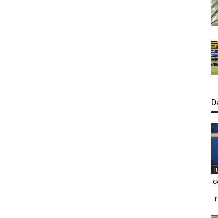
D
I
C
l