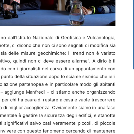
o dall’Istituto Nazionale di Geofisica e Vulcanologia,
otte, ci dicono che non ci sono segnali di modifica sia
 sia delle misure geochimiche: il trend non è variato
tivo, quindi non ci deve essere allarme”. A dirlo è il
ndo con i giornalisti nel corso di un appuntamento con
 punto della situazione dopo lo sciame sismico che ieri
lazione partenopea e in particolare modo gli abitanti
o – aggiunge Manfredi – ci stiamo anche organizzando
 per chi ha paura di restare a casa e vuole trascorrere
ma di miglior accoglienza. Ovviamente siamo in una fase
entale è gestire la sicurezza degli edifici, e stanotte
ti significativi salvo casi veramente piccoli, di piccole
 convivere con questo fenomeno cercando di mantenere