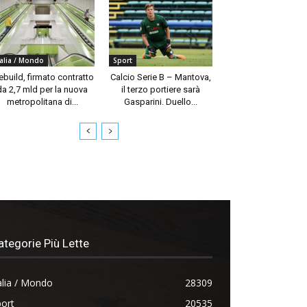
talia / Mondo
Sport
build, firmato contratto
Calcio Serie B – Mantova,
da 2,7 mld per la nuova
il terzo portiere sarà
metropolitana di...
Gasparini. Duello...
ategorie Più Lette
alia / Mondo
28309
ort
20535