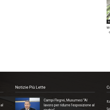
I
We
Notizie Più Lette
C
Campi Flegrei, Musumeci “Al
It
 al
lavoro per ridurre l’esposizione al
Sp
rischio”