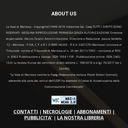
ABOUT US
La Voce di Mantova - Copyright(C)1999-2019 Vidiemme Soc. Coop TUTTI I DIRITTI SONO
RISERVATI. NESSUNA RIPRODUZIONE PERMESSA SENZA AUTORIZZAZIONE Direttore
responsabile: Alessio Tarpini Amministrazione, Direzione e Redazione: piazza Sordello,
12 - Mantova - P.IVA, C.F. e R.I. 01898140205 - R.E.A. 0207279 (Mantova) iscrizione al
Tribunale: iscritta al Tribunale di Mantova al n. 25 del 30/11/1992 - iscrizione al ROC:
n. 9363 Pubblicazione a stampa: ISSN 1594-1159 - Pubblicazione online: ISSN 2465-
132X La testata fruisce dei contributi diretti editoria L. 198/2016 e d.lgs 70/2017 (ex L.
250/90)
“La Voce di Mantova tramite la Fipeg (Federazione Italiana Piccoli Editori Giornali),
aderendo alla carta dei servizi dell'USPI ha accettato il Codice di Autodisciplina della
Comunicazione Commerciale"
CONTATTI
|
NECROLOGIE
|
ABBONAMENTI
|
PUBBLICITA'
|
LA NOSTRA LIBRERIA