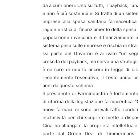
da alcuni oneri. Uno su tutti, il payback, “
e non è più sostenibile. Si tratta di un sis
imprese alla spesa sanitaria farmaceutica
ragionieristici di finanziamento della spes
popolazione invecchia e il finanziamento 
sistema pesa sulle imprese e rischia di stran
Da parte del Governo è arrivato “un segn
crescita del payback, ma serve una strateg
è cercare di ridurlo ancora in legge di bi
recentemente l’esecutivo, il Testo unico p
anni da questo schema”.
Il presidente di Farmindustria è fortement
di riforma della legislazione farmaceutica. “G
nuovi farmaci, ci sono arrivati rafforzando i
esclusività per chi scopre e mette a disp
Cina ha allungato la proprietà intellettua
parte dal Green Deal di Timmermans h