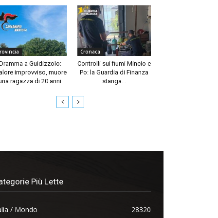
rovincia
Cronaca
Dramma a Guidizzolo:
Controlli sui fiumi Mincio e
lore improvviso, muore
Po: la Guardia di Finanza
una ragazza di 20 anni
stanga...
ategorie Più Lette
alia / Mondo
28320