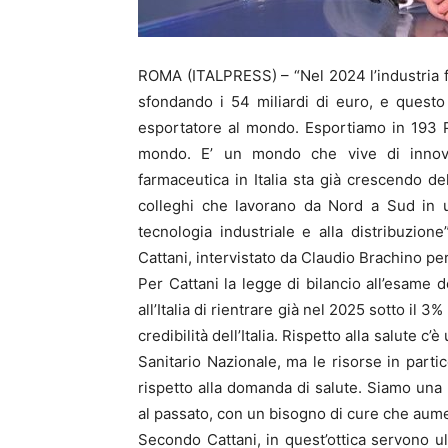
ROMA (ITALPRESS) – “Nel 2024 l’industria fa
sfondando i 54 miliardi di euro, e questo h
esportatore al mondo. Esportiamo in 193 P
mondo. E’ un mondo che vive di innovaz
farmaceutica in Italia sta già crescendo d
colleghi che lavorano da Nord a Sud in un
tecnologia industriale e alla distribuzion
Cattani, intervistato da Claudio Brachino pe
Per Cattani la legge di bilancio all’esame
all’Italia di rientrare già nel 2025 sotto il 
credibilità dell’Italia. Rispetto alla salute 
Sanitario Nazionale, ma le risorse in parti
rispetto alla domanda di salute. Siamo una 
al passato, con un bisogno di cure che aumen
Secondo Cattani, in quest’ottica servono u