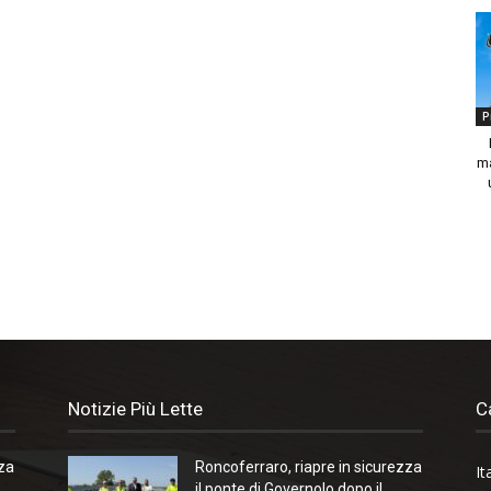
P
ma
Notizie Più Lette
C
zza
Roncoferraro, riapre in sicurezza
It
il ponte di Governolo dopo il