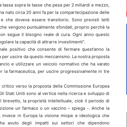
una tassa sopra le tasse che pesa per 2 miliardi e mezzo,
tema nato circa 20 anni fa per la compartecipazione delle
 e che doveva essere transitorio. Sono previsti tetti
a che vengono puntualmente sfondati, proprio perchè la
non segue il bisogno reale di cura. Ogni anno questo
golare la capacità di attrarre investimenti”.
ale positivo che consente di fermare quest’anno la
ia per uscire da questo meccanismo. La nostra proposta
lancio e utilizzare un veicolo normativo che ha varato
er la farmaceutica, per uscire progressivamente in tre
e critico verso la proposta della Commissione Europea
li Stati Uniti sono al vertice nella ricerca e sviluppo di
l brevetto, la proprietà intellettuale, cioè il periodo di
osizione un farmaco o un vaccino – spiega -. Anche la
le, invece in Europa la visione miope e ideologica che
a avuto degli impatti sui settori che dipendono