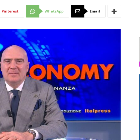
Di
Pinterest
WhatsApp
Email
Mantova