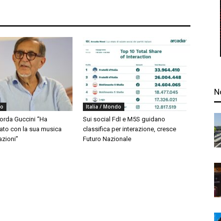
N
do
Italia / Mondo
corda Guccini “Ha
Sui social FdI e M5S guidano
to con la sua musica
classifica per interazione, cresce
azioni”
Futuro Nazionale