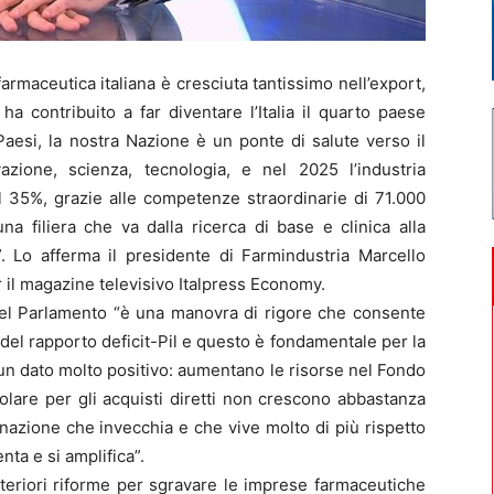
rmaceutica italiana è cresciuta tantissimo nell’export,
a contribuito a far diventare l’Italia il quarto paese
aesi, la nostra Nazione è un ponte di salute verso il
ione, scienza, tecnologia, e nel 2025 l’industria
el 35%, grazie alle competenze straordinarie di 71.000
a filiera che va dalla ricerca di base e clinica alla
e”. Lo afferma il presidente di Farmindustria Marcello
r il magazine televisivo Italpress Economy.
 del Parlamento “è una manovra di rigore che consente
3% del rapporto deficit-Pil e questo è fondamentale per la
c’è un dato molto positivo: aumentano le risorse nel Fondo
colare per gli acquisti diretti non crescono abbastanza
nazione che invecchia e che vive molto di più rispetto
ta e si amplifica”.
lteriori riforme per sgravare le imprese farmaceutiche