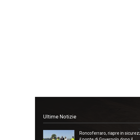
Ultime Notizie
Roncoferraro, riapre in sicure
il ponte di Governolo dopo il