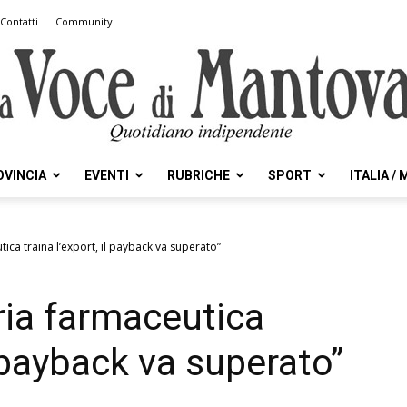
Contatti
Community
OVINCIA
EVENTI
RUBRICHE
SPORT
ITALIA /
la
tica traina l’export, il payback va superato”
ria farmaceutica
Voce
l payback va superato”