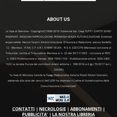
ABOUT US
La Voce di Mantova - Copyright(C)1999-2019 Vidiemme Soc. Coop TUTTI I DIRITTI SONO
RISERVATI. NESSUNA RIPRODUZIONE PERMESSA SENZA AUTORIZZAZIONE Direttore
responsabile: Alessio Tarpini Amministrazione, Direzione e Redazione: piazza Sordello,
12 - Mantova - P.IVA, C.F. e R.I. 01898140205 - R.E.A. 0207279 (Mantova) iscrizione al
Tribunale: iscritta al Tribunale di Mantova al n. 25 del 30/11/1992 - iscrizione al ROC:
n. 9363 Pubblicazione a stampa: ISSN 1594-1159 - Pubblicazione online: ISSN 2465-
132X La testata fruisce dei contributi diretti editoria L. 198/2016 e d.lgs 70/2017 (ex L.
250/90)
“La Voce di Mantova tramite la Fipeg (Federazione Italiana Piccoli Editori Giornali),
aderendo alla carta dei servizi dell'USPI ha accettato il Codice di Autodisciplina della
Comunicazione Commerciale"
CONTATTI
|
NECROLOGIE
|
ABBONAMENTI
|
PUBBLICITA'
|
LA NOSTRA LIBRERIA