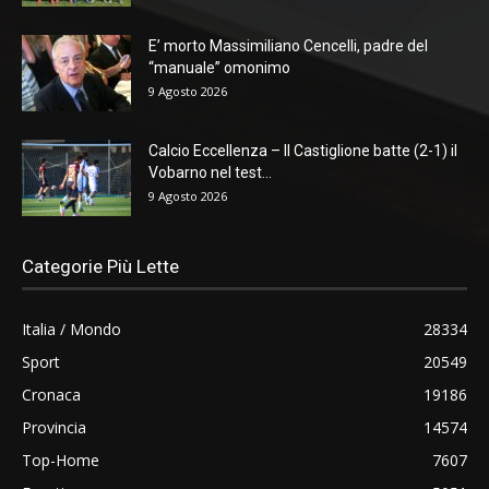
E’ morto Massimiliano Cencelli, padre del
“manuale” omonimo
9 Agosto 2026
Calcio Eccellenza – Il Castiglione batte (2-1) il
Vobarno nel test...
9 Agosto 2026
Categorie Più Lette
Italia / Mondo
28334
Sport
20549
Cronaca
19186
Provincia
14574
Top-Home
7607