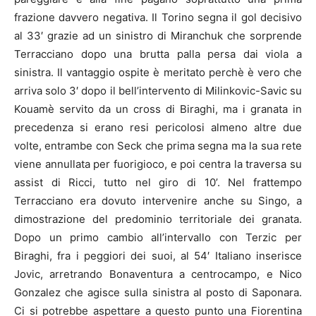
frazione davvero negativa. Il Torino segna il gol decisivo
al 33′ grazie ad un sinistro di Miranchuk che sorprende
Terracciano dopo una brutta palla persa dai viola a
sinistra. Il vantaggio ospite è meritato perchè è vero che
arriva solo 3′ dopo il bell’intervento di Milinkovic-Savic su
Kouamè servito da un cross di Biraghi, ma i granata in
precedenza si erano resi pericolosi almeno altre due
volte, entrambe con Seck che prima segna ma la sua rete
viene annullata per fuorigioco, e poi centra la traversa su
assist di Ricci, tutto nel giro di 10’. Nel frattempo
Terracciano era dovuto intervenire anche su Singo, a
dimostrazione del predominio territoriale dei granata.
Dopo un primo cambio all’intervallo con Terzic per
Biraghi, fra i peggiori dei suoi, al 54′ Italiano inserisce
Jovic, arretrando Bonaventura a centrocampo, e Nico
Gonzalez che agisce sulla sinistra al posto di Saponara.
Ci si potrebbe aspettare a questo punto una Fiorentina