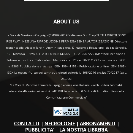
ABOUT US
La Voce di Mantova - Copyright(C)1999-2019 Vidiemme Soc. Coop TUTTI I DIRITTI SONO
RISERVATI. NESSUNA RIPRODUZIONE PERMESSA SENZA AUTORIZZAZIONE Direttore
responsabile: Alessio Tarpini Amministrazione, Direzione e Redazione: piazza Sordello,
12 - Mantova - P.IVA, C.F. e R.I. 01898140205 - R.E.A. 0207279 (Mantova) iscrizione al
Tribunale: iscritta al Tribunale di Mantova al n. 25 del 30/11/1992 - iscrizione al ROC:
n. 9363 Pubblicazione a stampa: ISSN 1594-1159 - Pubblicazione online: ISSN 2465-
132X La testata fruisce dei contributi diretti editoria L. 198/2016 e d.lgs 70/2017 (ex L.
250/90)
“La Voce di Mantova tramite la Fipeg (Federazione Italiana Piccoli Editori Giornali),
aderendo alla carta dei servizi dell'USPI ha accettato il Codice di Autodisciplina della
Comunicazione Commerciale"
CONTATTI
|
NECROLOGIE
|
ABBONAMENTI
|
PUBBLICITA'
|
LA NOSTRA LIBRERIA