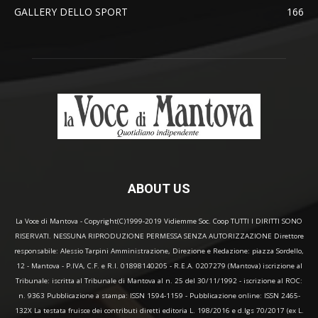
GALLERY DELLO SPORT
166
ABOUT US
La Voce di Mantova - Copyright(C)1999-2019 Vidiemme Soc. Coop TUTTI I DIRITTI SONO
RISERVATI. NESSUNA RIPRODUZIONE PERMESSA SENZA AUTORIZZAZIONE Direttore
responsabile: Alessio Tarpini Amministrazione, Direzione e Redazione: piazza Sordello,
12 - Mantova - P.IVA, C.F. e R.I. 01898140205 - R.E.A. 0207279 (Mantova) iscrizione al
Tribunale: iscritta al Tribunale di Mantova al n. 25 del 30/11/1992 - iscrizione al ROC:
n. 9363 Pubblicazione a stampa: ISSN 1594-1159 - Pubblicazione online: ISSN 2465-
132X La testata fruisce dei contributi diretti editoria L. 198/2016 e d.lgs 70/2017 (ex L.