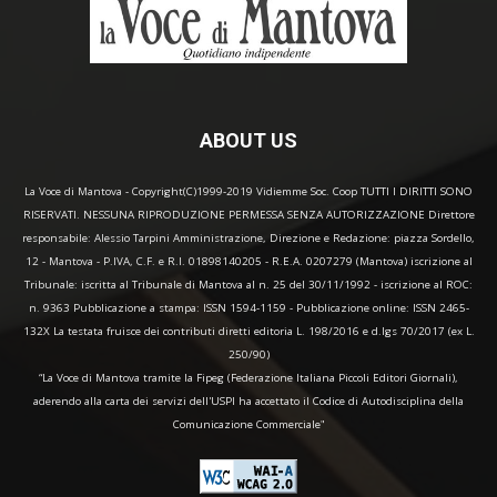
ABOUT US
La Voce di Mantova - Copyright(C)1999-2019 Vidiemme Soc. Coop TUTTI I DIRITTI SONO
RISERVATI. NESSUNA RIPRODUZIONE PERMESSA SENZA AUTORIZZAZIONE Direttore
responsabile: Alessio Tarpini Amministrazione, Direzione e Redazione: piazza Sordello,
12 - Mantova - P.IVA, C.F. e R.I. 01898140205 - R.E.A. 0207279 (Mantova) iscrizione al
Tribunale: iscritta al Tribunale di Mantova al n. 25 del 30/11/1992 - iscrizione al ROC:
n. 9363 Pubblicazione a stampa: ISSN 1594-1159 - Pubblicazione online: ISSN 2465-
132X La testata fruisce dei contributi diretti editoria L. 198/2016 e d.lgs 70/2017 (ex L.
250/90)
“La Voce di Mantova tramite la Fipeg (Federazione Italiana Piccoli Editori Giornali),
aderendo alla carta dei servizi dell'USPI ha accettato il Codice di Autodisciplina della
Comunicazione Commerciale"