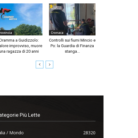
rovincia
Cronaca
Dramma a Guidizzolo:
Controlli sui fiumi Mincio e
lore improvviso, muore
Po: la Guardia di Finanza
una ragazza di 20 anni
stanga...
ategorie Più Lette
alia / Mondo
28320