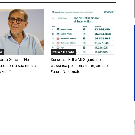
do
Italia / Mondo
corda Guccini “Ha
Sui social FdI e M5S guidano
to con la sua musica
classifica per interazione, cresce
azioni”
Futuro Nazionale