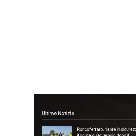
Ultime Notizie
Roncoferraro, riapre in sicure
il ponte di Governolo dopo il