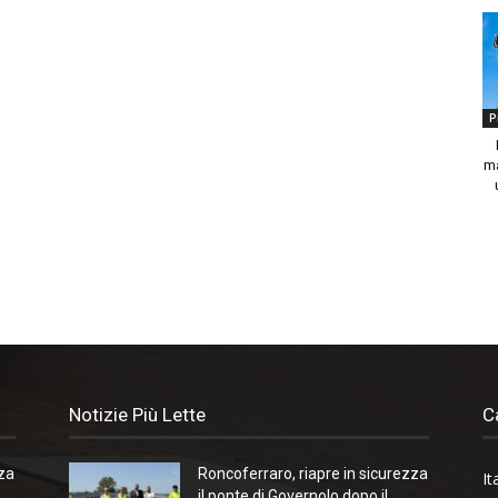
P
ma
Notizie Più Lette
C
zza
Roncoferraro, riapre in sicurezza
It
il ponte di Governolo dopo il