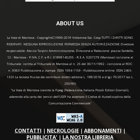
ABOUT US
La Voce di Mantova - Copyright(C)1999-2019 Vidiemme Soc. Coop TUTTI I DIRITTI SONO
RISERVATI. NESSUNA RIPRODUZIONE PERMESSA SENZA AUTORIZZAZIONE Direttore
responsabile: Alessio Tarpini Amministrazione, Direzione e Redazione: piazza Sordello,
12 - Mantova - P.IVA, C.F. e R.I. 01898140205 - R.E.A. 0207279 (Mantova) iscrizione al
Tribunale: iscritta al Tribunale di Mantova al n. 25 del 30/11/1992 - iscrizione al ROC:
n. 9363 Pubblicazione a stampa: ISSN 1594-1159 - Pubblicazione online: ISSN 2465-
132X La testata fruisce dei contributi diretti editoria L. 198/2016 e d.lgs 70/2017 (ex L.
250/90)
“La Voce di Mantova tramite la Fipeg (Federazione Italiana Piccoli Editori Giornali),
aderendo alla carta dei servizi dell'USPI ha accettato il Codice di Autodisciplina della
Comunicazione Commerciale"
CONTATTI
|
NECROLOGIE
|
ABBONAMENTI
|
PUBBLICITA'
|
LA NOSTRA LIBRERIA