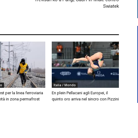
Swiatek
do
Italia / Mondo
est per la linea ferroviaria
En plein Pellacani agli Europei, il
cità in zona permafrost
quinto oro arriva nel sincro con Pizzini