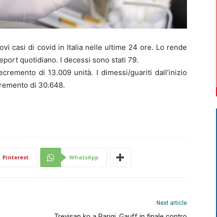
i casi di covid in Italia nelle ultime 24 ore. Lo rende
eport quotidiano. I decessi sono stati 79.
cremento di 13.009 unità. I dimessi/guariti dall’inizio
cremento di 30.648.
Pinterest
WhatsApp
Next article
Trevisan ko a Parigi, Gauff in finale contro