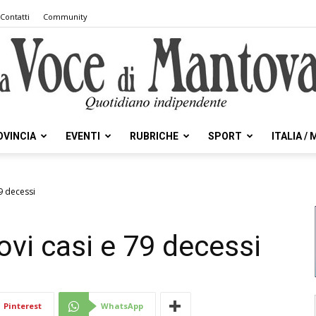
Contatti
Community
OVINCIA
EVENTI
RUBRICHE
SPORT
ITALIA /
la
9 decessi
ovi casi e 79 decessi
Voce
Pinterest
WhatsApp