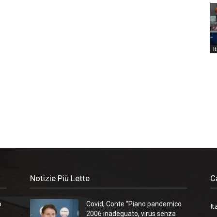
I
Notizie Più Lette
C
o
Covid, Conte “Piano pandemico
It
2006 inadeguato, virus senza