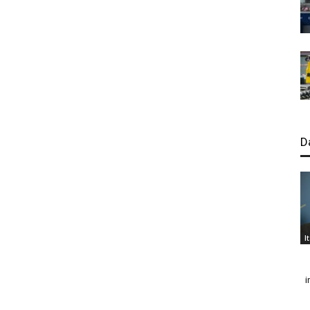
D
I
i