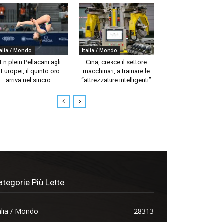
talia / Mondo
Italia / Mondo
En plein Pellacani agli
Cina, cresce il settore
Europei, il quinto oro
macchinari, a trainare le
arriva nel sincro...
“attrezzature intelligenti”
ategorie Più Lette
alia / Mondo
28313