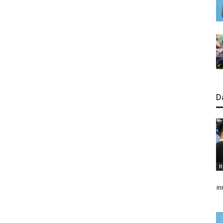
D
I
in