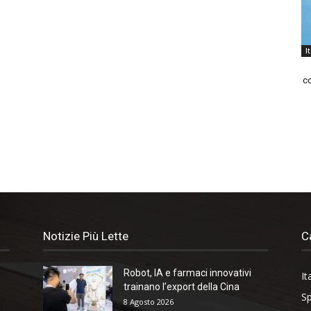
I
co
Notizie Più Lette
C
Robot, IA e farmaci innovativi
It
trainano l’export della Cina
Sp
8 Agosto 2026