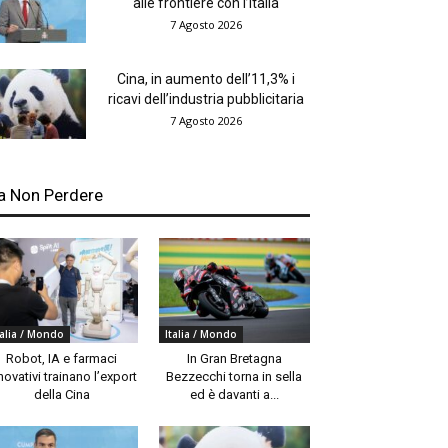
alle frontiere con l’Italia
7 Agosto 2026
Cina, in aumento dell’11,3% i
ricavi dell’industria pubblicitaria
7 Agosto 2026
a Non Perdere
talia / Mondo
Italia / Mondo
Robot, IA e farmaci
In Gran Bretagna
novativi trainano l’export
Bezzecchi torna in sella
della Cina
ed è davanti a...