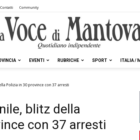
Contatti
Community
OVINCIA
EVENTI
RUBRICHE
SPORT
ITALIA /
la
ella Polizia in 30 province con 37 arresti
ile, blitz della
Voce
vince con 37 arresti