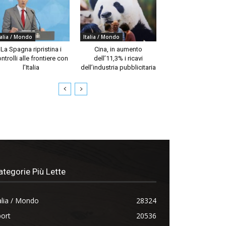
talia / Mondo
Italia / Mondo
La Spagna ripristina i
Cina, in aumento
ntrolli alle frontiere con
dell’11,3% i ricavi
l’Italia
dell’industria pubblicitaria
ategorie Più Lette
alia / Mondo
28324
ort
20536