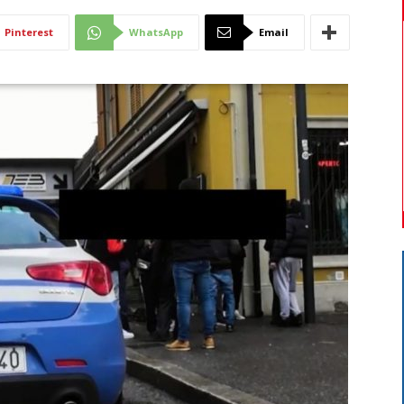
Di
Pinterest
WhatsApp
Email
Mantova