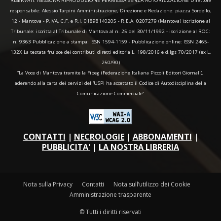
RISERVATI. NESSUNA RIPRODUZIONE PERMESSA SENZA AUTORIZZAZIONE Direttore
responsabile: Alessio Tarpini Amministrazione, Direzione e Redazione: piazza Sordello,
12 - Mantova - P.IVA, C.F. e R.I. 01898140205 - R.E.A. 0207279 (Mantova) iscrizione al
Tribunale: iscritta al Tribunale di Mantova al n. 25 del 30/11/1992 - iscrizione al ROC:
n. 9363 Pubblicazione a stampa: ISSN 1594-1159 - Pubblicazione online: ISSN 2465-
132X La testata fruisce dei contributi diretti editoria L. 198/2016 e d.lgs 70/2017 (ex L.
250/90)
“La Voce di Mantova tramite la Fipeg (Federazione Italiana Piccoli Editori Giornali),
aderendo alla carta dei servizi dell'USPI ha accettato il Codice di Autodisciplina della
Comunicazione Commerciale"
CONTATTI
|
NECROLOGIE
|
ABBONAMENTI
|
PUBBLICITA'
|
LA NOSTRA LIBRERIA
Nota sulla Privacy
Contatti
Nota sull’utilizzo dei Cookie
Amministrazione trasparente
© Tutti i diritti riservati