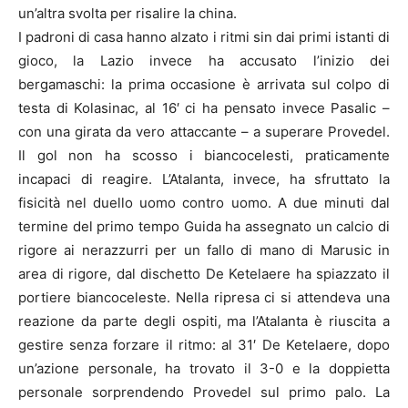
un’altra svolta per risalire la china.
I padroni di casa hanno alzato i ritmi sin dai primi istanti di
gioco, la Lazio invece ha accusato l’inizio dei
bergamaschi: la prima occasione è arrivata sul colpo di
testa di Kolasinac, al 16′ ci ha pensato invece Pasalic –
con una girata da vero attaccante – a superare Provedel.
Il gol non ha scosso i biancocelesti, praticamente
incapaci di reagire. L’Atalanta, invece, ha sfruttato la
fisicità nel duello uomo contro uomo. A due minuti dal
termine del primo tempo Guida ha assegnato un calcio di
rigore ai nerazzurri per un fallo di mano di Marusic in
area di rigore, dal dischetto De Ketelaere ha spiazzato il
portiere biancoceleste. Nella ripresa ci si attendeva una
reazione da parte degli ospiti, ma l’Atalanta è riuscita a
gestire senza forzare il ritmo: al 31′ De Ketelaere, dopo
un’azione personale, ha trovato il 3-0 e la doppietta
personale sorprendendo Provedel sul primo palo. La