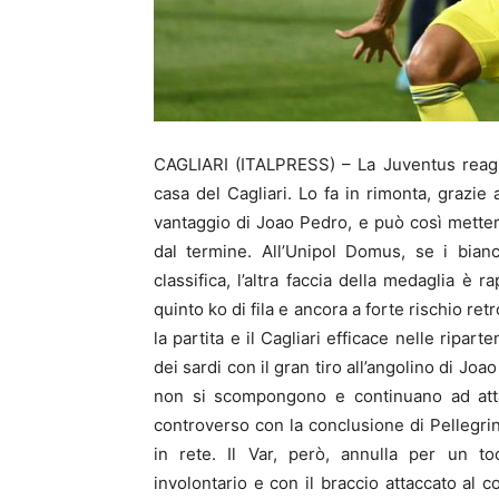
CAGLIARI (ITALPRESS) – La Juventus reagisce
casa del Cagliari. Lo fa in rimonta, grazie 
vantaggio di Joao Pedro, e può così metter
dal termine. All’Unipol Domus, se i bian
classifica, l’altra faccia della medaglia è 
quinto ko di fila e ancora a forte rischio r
la partita e il Cagliari efficace nelle ripart
dei sardi con il gran tiro all’angolino di J
non si scompongono e continuano ad atta
controverso con la conclusione di Pellegrini
in rete. Il Var, però, annulla per un t
involontario e con il braccio attaccato al c