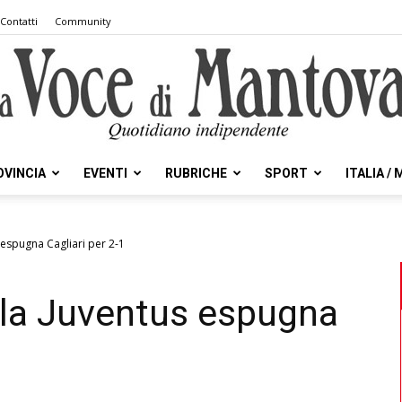
Contatti
Community
OVINCIA
EVENTI
RUBRICHE
SPORT
ITALIA /
la
 espugna Cagliari per 2-1
 la Juventus espugna
Voce