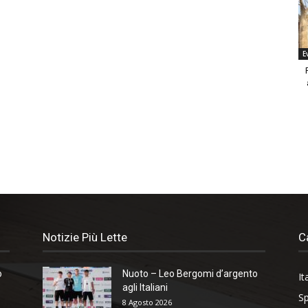
E
Notizie Più Lette
C
o
Nuoto – Leo Bergomi d’argento
It
agli Italiani
Sp
8 Agosto 2026