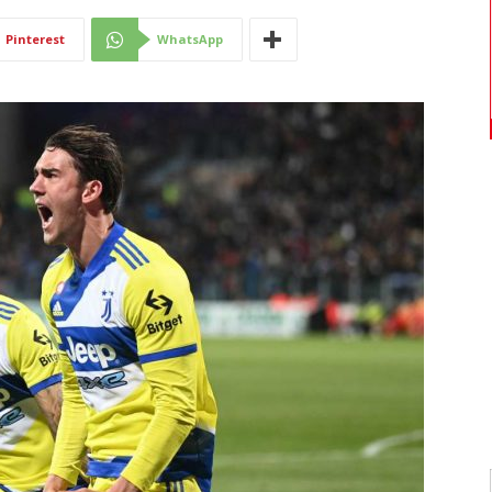
Di
Pinterest
WhatsApp
Mantova