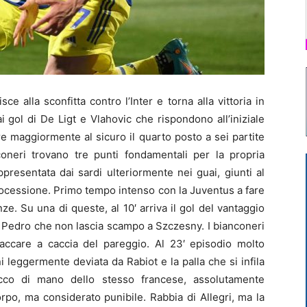
 alla sconfitta contro l’Inter e torna alla vittoria in
ai gol di De Ligt e Vlahovic che rispondono all’iniziale
e maggiormente al sicuro il quarto posto a sei partite
coneri trovano tre punti fondamentali per la propria
rappresentata dai sardi ulteriormente nei guai, giunti al
etrocessione. Primo tempo intenso con la Juventus a fare
enze. Su una di queste, al 10′ arriva il gol del vantaggio
oao Pedro che non lascia scampo a Szczesny. I bianconeri
ccare a caccia del pareggio. Al 23′ episodio molto
 leggermente deviata da Rabiot e la palla che si infila
occo di mano dello stesso francese, assolutamente
orpo, ma considerato punibile. Rabbia di Allegri, ma la