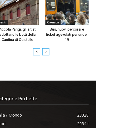
venti
Cronaca
Piccola Parigi, gli artisti
Bus, nuovi percorsi e
adottano le botti della
ticket agevolati per under
Cantina di Quistello
19
ategorie Più Lette
alia / Mondo
28328
ort
20544