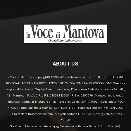
ABOUT US
La Voce di Mantova - Copyright(C)1999-2019 Vidiemme Soc. Coop TUTTI I DIRITTI SONO
RISERVATI. NESSUNA RIPRODUZIONE PERMESSA SENZA AUTORIZZAZIONE Direttore
responsabile: Alessio Tarpini Amministrazione, Direzione e Redazione: piazza Sordello,
12 - Mantova - P.IVA, C.F. e R.I. 01898140205 - R.E.A. 0207279 (Mantova) iscrizione al
Tribunale: iscritta al Tribunale di Mantova al n. 25 del 30/11/1992 - iscrizione al ROC:
n. 9363 Pubblicazione a stampa: ISSN 1594-1159 - Pubblicazione online: ISSN 2465-
132X La testata fruisce dei contributi diretti editoria L. 198/2016 e d.lgs 70/2017 (ex L.
250/90)
“La Voce di Mantova tramite la Fipeg (Federazione Italiana Piccoli Editori Giornali),