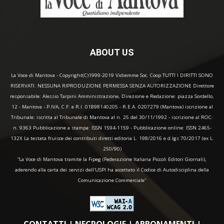
ABOUT US
La Voce di Mantova - Copyright(C)1999-2019 Vidiemme Soc. Coop TUTTI I DIRITTI SONO
RISERVATI. NESSUNA RIPRODUZIONE PERMESSA SENZA AUTORIZZAZIONE Direttore
responsabile: Alessio Tarpini Amministrazione, Direzione e Redazione: piazza Sordello,
12 - Mantova - P.IVA, C.F. e R.I. 01898140205 - R.E.A. 0207279 (Mantova) iscrizione al
Tribunale: iscritta al Tribunale di Mantova al n. 25 del 30/11/1992 - iscrizione al ROC:
n. 9363 Pubblicazione a stampa: ISSN 1594-1159 - Pubblicazione online: ISSN 2465-
132X La testata fruisce dei contributi diretti editoria L. 198/2016 e d.lgs 70/2017 (ex L.
250/90)
“La Voce di Mantova tramite la Fipeg (Federazione Italiana Piccoli Editori Giornali),
aderendo alla carta dei servizi dell'USPI ha accettato il Codice di Autodisciplina della
Comunicazione Commerciale"