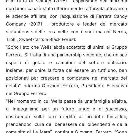
alla frutta di Kellogg (2018). L’espansione dell’impronta
nordamericana è stata ulteriormente rafforzata attraverso
le aziende affiliate, con l’acquisizione di Ferrara Candy
Company (2017) – produttore e leader del mercato
statunitense delle caramelle con i suoi marchi Nerds,
Trolli, Sweet-tarts e Black Forest.
“Sono lieto che Wells abbia accettato di unirsi al Gruppo
Ferrero. Si tratta di una partnership vincente, che unisce
esperti di gelato e campioni del settore dolciario.
Insieme, per unire la forza dell’essere un tutt’ uno, ben
posizionati per crescere e competere nel mercato del
gelato”, afferma Giovanni Ferrero, Presidente Esecutivo
del Gruppo Ferrero.
“Nel momento in cui Wells passa da una famiglia all’altra,
ci impegniamo per un futuro lungo e di successo,
costruendo sulla loro eredità di prodotti fantastici,
prendendoci cura del benessere dei dipendenti e della
comunità di Le Mars”, continua Giovanni Ferrero. “Sono