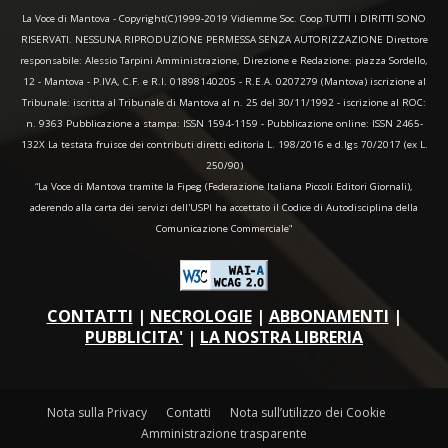
La Voce di Mantova - Copyright(C)1999-2019 Vidiemme Soc. Coop TUTTI I DIRITTI SONO
RISERVATI. NESSUNA RIPRODUZIONE PERMESSA SENZA AUTORIZZAZIONE Direttore
responsabile: Alessio Tarpini Amministrazione, Direzione e Redazione: piazza Sordello,
12 - Mantova - P.IVA, C.F. e R.I. 01898140205 - R.E.A. 0207279 (Mantova) iscrizione al
Tribunale: iscritta al Tribunale di Mantova al n. 25 del 30/11/1992 - iscrizione al ROC:
n. 9363 Pubblicazione a stampa: ISSN 1594-1159 - Pubblicazione online: ISSN 2465-
132X La testata fruisce dei contributi diretti editoria L. 198/2016 e d.lgs 70/2017 (ex L.
250/90)
“La Voce di Mantova tramite la Fipeg (Federazione Italiana Piccoli Editori Giornali),
aderendo alla carta dei servizi dell'USPI ha accettato il Codice di Autodisciplina della
Comunicazione Commerciale"
CONTATTI
|
NECROLOGIE
|
ABBONAMENTI
|
PUBBLICITA'
|
LA NOSTRA LIBRERIA
Nota sulla Privacy
Contatti
Nota sull’utilizzo dei Cookie
Amministrazione trasparente