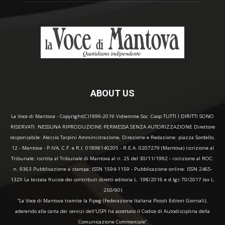
ABOUT US
La Voce di Mantova - Copyright(C)1999-2019 Vidiemme Soc. Coop TUTTI I DIRITTI SONO
RISERVATI. NESSUNA RIPRODUZIONE PERMESSA SENZA AUTORIZZAZIONE Direttore
responsabile: Alessio Tarpini Amministrazione, Direzione e Redazione: piazza Sordello,
12 - Mantova - P.IVA, C.F. e R.I. 01898140205 - R.E.A. 0207279 (Mantova) iscrizione al
Tribunale: iscritta al Tribunale di Mantova al n. 25 del 30/11/1992 - iscrizione al ROC:
n. 9363 Pubblicazione a stampa: ISSN 1594-1159 - Pubblicazione online: ISSN 2465-
132X La testata fruisce dei contributi diretti editoria L. 198/2016 e d.lgs 70/2017 (ex L.
250/90)
“La Voce di Mantova tramite la Fipeg (Federazione Italiana Piccoli Editori Giornali),
aderendo alla carta dei servizi dell'USPI ha accettato il Codice di Autodisciplina della
Comunicazione Commerciale"