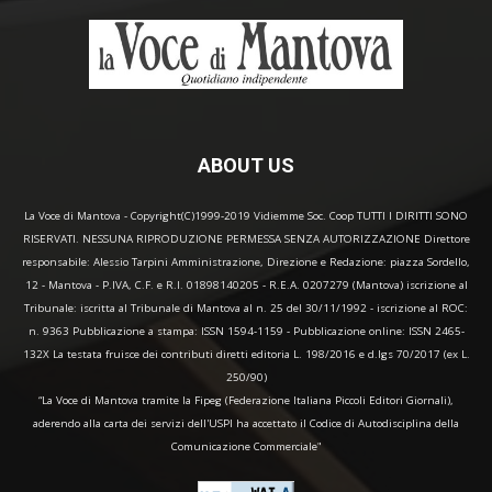
ABOUT US
La Voce di Mantova - Copyright(C)1999-2019 Vidiemme Soc. Coop TUTTI I DIRITTI SONO
RISERVATI. NESSUNA RIPRODUZIONE PERMESSA SENZA AUTORIZZAZIONE Direttore
responsabile: Alessio Tarpini Amministrazione, Direzione e Redazione: piazza Sordello,
12 - Mantova - P.IVA, C.F. e R.I. 01898140205 - R.E.A. 0207279 (Mantova) iscrizione al
Tribunale: iscritta al Tribunale di Mantova al n. 25 del 30/11/1992 - iscrizione al ROC:
n. 9363 Pubblicazione a stampa: ISSN 1594-1159 - Pubblicazione online: ISSN 2465-
132X La testata fruisce dei contributi diretti editoria L. 198/2016 e d.lgs 70/2017 (ex L.
250/90)
“La Voce di Mantova tramite la Fipeg (Federazione Italiana Piccoli Editori Giornali),
aderendo alla carta dei servizi dell'USPI ha accettato il Codice di Autodisciplina della
Comunicazione Commerciale"