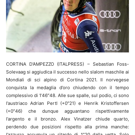
CORTINA D’AMPEZZO (ITALPRESS) – Sebastian Foss-
Solevaag si aggiudica il successo nello slalom maschile ai
Mondiali di sci alpino di Cortina 2021. Il norvegese
conquista la medaglia d’oro chiudendo con il tempo
complessivo di 1’46″48. Alle sue spalle, sul podio, ci sono
l’austriaco Adrian Pertl (+0″21) e Henrik Kristoffersen
(+0″46) che dunque agguantano rispettivamente
l’argento e il bronzo. Alex Vinatzer chiude quarto,
perdendo due posizioni rispetto alla prima manche:
l’azzurro accumula un ritardo di 1″20 dalla vetta. Solo