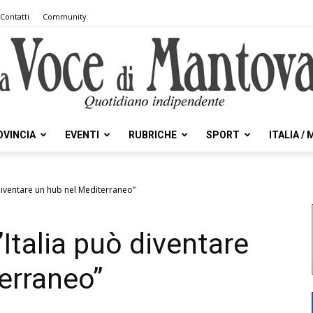
Contatti
Community
OVINCIA
EVENTI
RUBRICHE
SPORT
ITALIA /
la
 diventare un hub nel Mediterraneo”
’Italia può diventare
Voce
erraneo”