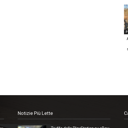
P
Notizie Più Lette
C