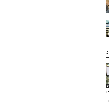
D
C
Tr