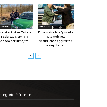
rovincia
Provincia
Abusi edilizi sul Tartaro
Furia in strada a Quistello:
Fabbrezza: crolla la
automobilista
sponda del fiume, tre...
ventiduenne aggredita e
inseguita da...
ategorie Più Lette