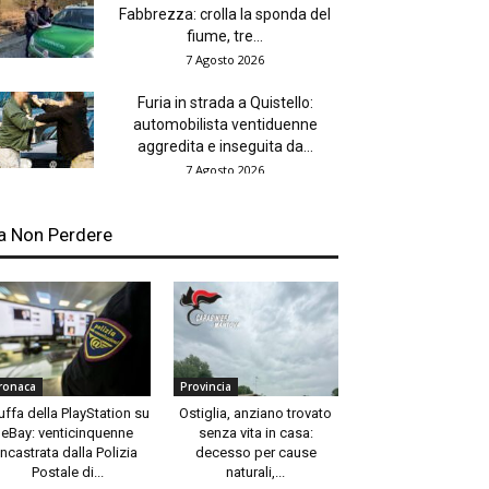
Fabbrezza: crolla la sponda del
fiume, tre...
7 Agosto 2026
Furia in strada a Quistello:
automobilista ventiduenne
aggredita e inseguita da...
7 Agosto 2026
a Non Perdere
ronaca
Provincia
uffa della PlayStation su
Ostiglia, anziano trovato
eBay: venticinquenne
senza vita in casa:
incastrata dalla Polizia
decesso per cause
Postale di...
naturali,...