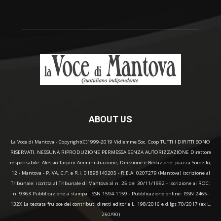
ABOUT US
La Voce di Mantova - Copyright(C)1999-2019 Vidiemme Soc. Coop TUTTI I DIRITTI SONO
RISERVATI. NESSUNA RIPRODUZIONE PERMESSA SENZA AUTORIZZAZIONE Direttore
responsabile: Alessio Tarpini Amministrazione, Direzione e Redazione: piazza Sordello,
12 - Mantova - P.IVA, C.F. e R.I. 01898140205 - R.E.A. 0207279 (Mantova) iscrizione al
Tribunale: iscritta al Tribunale di Mantova al n. 25 del 30/11/1992 - iscrizione al ROC:
n. 9363 Pubblicazione a stampa: ISSN 1594-1159 - Pubblicazione online: ISSN 2465-
132X La testata fruisce dei contributi diretti editoria L. 198/2016 e d.lgs 70/2017 (ex L.
250/90)