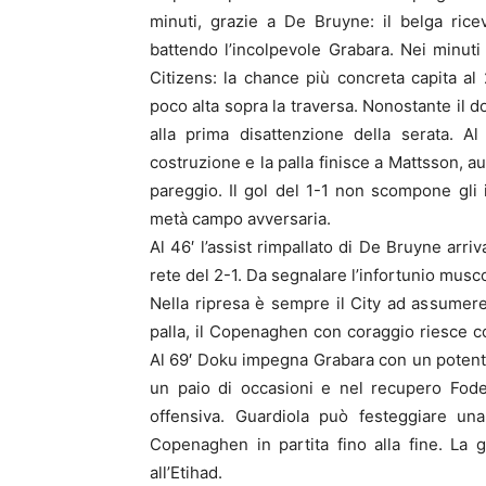
minuti, grazie a De Bruyne: il belga ricev
battendo l’incolpevole Grabara. Nei minuti
Citizens: la chance più concreta capita al
poco alta sopra la traversa. Nonostante il 
alla prima disattenzione della serata. A
costruzione e la palla finisce a Mattsson, au
pareggio. Il gol del 1-1 non scompone gli
metà campo avversaria.
Al 46′ l’assist rimpallato di De Bruyne arriv
rete del 2-1. Da segnalare l’infortunio musco
Nella ripresa è sempre il City ad assumer
palla, il Copenaghen con coraggio riesce c
Al 69′ Doku impegna Grabara con un potente
un paio di occasioni e nel recupero Fode
offensiva. Guardiola può festeggiare una
Copenaghen in partita fino alla fine. La
all’Etihad.