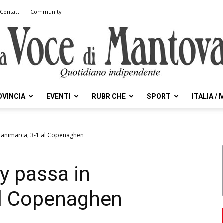
Contatti
Community
OVINCIA
EVENTI
RUBRICHE
SPORT
ITALIA /
la
 Danimarca, 3-1 al Copenaghen
y passa in
Voce
al Copenaghen