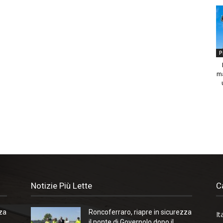
P
ma
Notizie Più Lette
C
zza
Roncoferraro, riapre in sicurezza
It
il ponte di Governolo dopo il