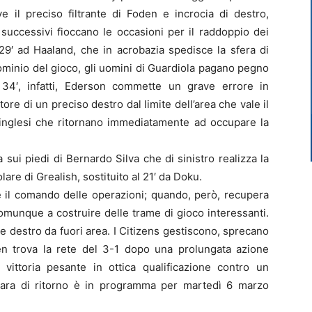
e il preciso filtrante di Foden e incrocia di destro,
 successivi fioccano le occasioni per il raddoppio dei
 29′ ad Haaland, che in acrobazia spedisce la sfera di
dominio del gioco, gli uomini di Guardiola pagano pegno
l 34′, infatti, Ederson commette un grave errore in
tore di un preciso destro dal limite dell’area che vale il
 inglesi che ritornano immediatamente ad occupare la
a sui piedi di Bernardo Silva che di sinistro realizza la
lare di Grealish, sostituito al 21′ da Doku.
e il comando delle operazioni; quando, però, recupera
omunque a costruire delle trame di gioco interessanti.
 destro da fuori area. I Citizens gestiscono, sprecano
n trova la rete del 3-1 dopo una prolungata azione
 vittoria pesante in ottica qualificazione contro un
 gara di ritorno è in programma per martedì 6 marzo