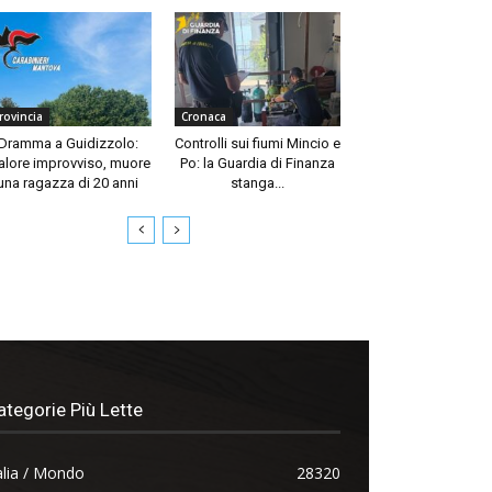
rovincia
Cronaca
Dramma a Guidizzolo:
Controlli sui fiumi Mincio e
lore improvviso, muore
Po: la Guardia di Finanza
una ragazza di 20 anni
stanga...
ategorie Più Lette
alia / Mondo
28320