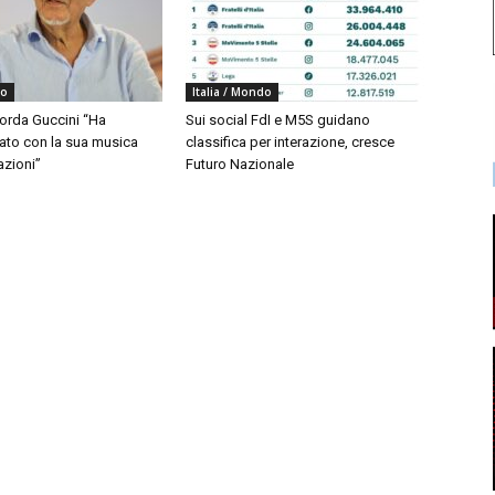
do
Italia / Mondo
corda Guccini “Ha
Sui social FdI e M5S guidano
to con la sua musica
classifica per interazione, cresce
azioni”
Futuro Nazionale