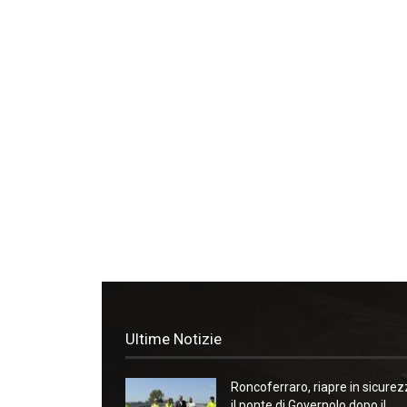
Ultime Notizie
Roncoferraro, riapre in sicure
il ponte di Governolo dopo il