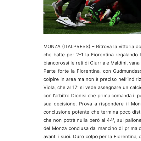
MONZA (ITALPRESS) – Ritrova la vittoria d
che batte per 2-1 la Fiorentina regalando la
biancorossi le reti di Ciurria e Maldini, vana
Parte forte la Fiorentina, con Gudmundsson
colpire in area ma non è preciso nell’indiri
Viola, che al 17′ si vede assegnare un calcio
con l’arbitro Dionisi che prima comanda il p
sua decisione. Prova a rispondere il Mon
conclusione potente che termina poco dista
che non potrà nulla però al 44′, sul pallo
del Monza conclusa dal mancino di prima di 
avanti i suoi. Duro colpo per la Fiorentina, 