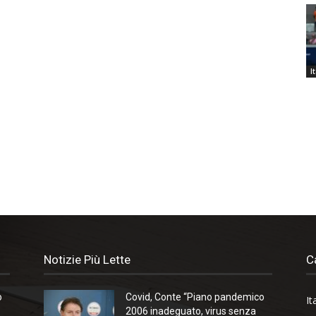
I
Notizie Più Lette
C
o
Covid, Conte “Piano pandemico
It
2006 inadeguato, virus senza