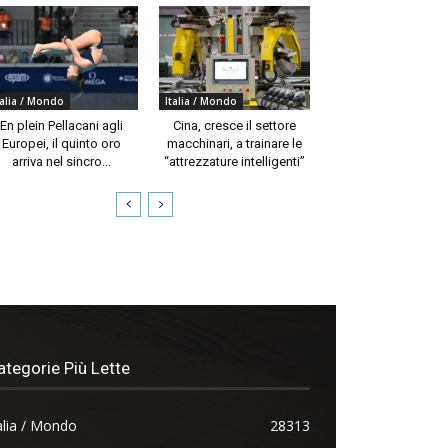
talia / Mondo
Italia / Mondo
En plein Pellacani agli
Cina, cresce il settore
Europei, il quinto oro
macchinari, a trainare le
arriva nel sincro...
“attrezzature intelligenti”
ategorie Più Lette
alia / Mondo
28313