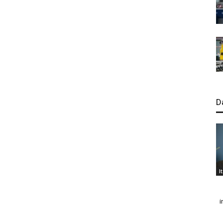
D
I
i