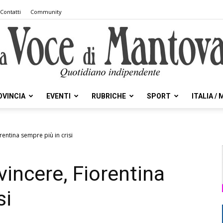
Contatti
Community
OVINCIA
EVENTI
RUBRICHE
SPORT
ITALIA /
la
rentina sempre più in crisi
vincere, Fiorentina
Voce
si