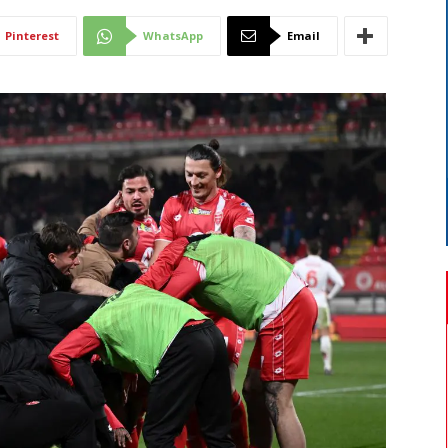
Di
Pinterest
WhatsApp
Email
Mantova