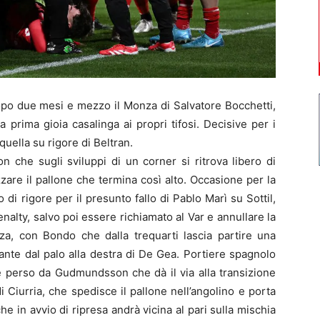
opo due mesi e mezzo il Monza di Salvatore Bocchetti,
 prima gioia casalinga ai propri tifosi. Decisive per i
 quella su rigore di Beltran.
 che sugli sviluppi di un corner si ritrova libero di
zzare il pallone che termina così alto. Occasione per la
 di rigore per il presunto fallo di Pablo Marì su Sottil,
enalty, salvo poi essere richiamato al Var e annullare la
za, con Bondo che dalla trequarti lascia partire una
nte dal palo alla destra di De Gea. Portiere spagnolo
ne perso da Gudmundsson che dà il via alla transizione
Ciurria, che spedisce il pallone nell’angolino e porta
che in avvio di ripresa andrà vicina al pari sulla mischia