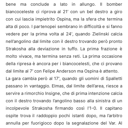
bene ma conclude a lato in allungo. Il bomber
biancoceleste ci riprova al 21′ con un bel destro a giro
con cui lascia impietrito Ospina, ma la sfera che termina
alta di poco. I partenopei sembrano in difficoltà e si fanno
vedere per la prima volta al 24′, quando Zielinski calcia
nell’angolino dal limite con il destro trovando però pronto
Strakosha alla deviazione in tuffo. La prima frazione è
molto vivace, ma termina senza reti. La prima occasione
della ripresa è ancora per i biancocelesti, che ci provano
dal limite al 7′ con Felipe Anderson ma Ospina è attento.
La gara cambia però al 17′, quando gli uomini di Spalletti
passano in vantaggio. Elmas, dal limite dell’area, riesce a
servire a rimorchio Insigne, che di prima intenzione calcia
con il destro trovando l’angolino basso alla sinistra di un
incolpevole Strakosha firmando così l’1-0. Il capitano
ospite trova il raddoppio pochi istanti dopo, ma l’arbitro
annulla per fuorigioco dopo la segnalazione del Var. Al