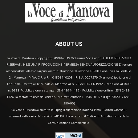
ABOUT US
La Voce di Mantova - Copyright(C)1999-2019 Vidiemme Soc. Coop TUTTI I DIRITTI SONO
RISERVATI. NESSUNA RIPRODUZIONE PERMESSA SENZA AUTORIZZAZIONE Direttore
responsabile: Alessio Tarpini Amministrazione, Direzione e Redazione: piazza Sordello,
12 - Mantova - P.IVA, C.F. e R.I. 01898140205 - R.E.A. 0207279 (Mantova) iscrizione al
Tribunale: iscritta al Tribunale di Mantova al n. 25 del 30/11/1992 - iscrizione al ROC:
n. 9363 Pubblicazione a stampa: ISSN 1594-1159 - Pubblicazione online: ISSN 2465-
132X La testata fruisce dei contributi diretti editoria L. 198/2016 e d.lgs 70/2017 (ex L.
250/90)
“La Voce di Mantova tramite la Fipeg (Federazione Italiana Piccoli Editori Giornali),
aderendo alla carta dei servizi dell'USPI ha accettato il Codice di Autodisciplina della
Comunicazione Commerciale"