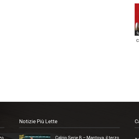
S
C
Notizie Più Lette
C
zo
Calcio Serie B – Mantova, il terzo