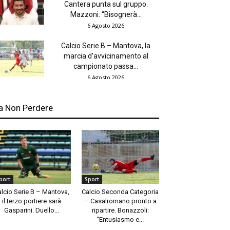
Cantera punta sul gruppo.
Mazzoni: “Bisognerà...
6 Agosto 2026
Calcio Serie B – Mantova, la
marcia d’avvicinamento al
campionato passa...
6 Agosto 2026
a Non Perdere
port
Sport
alcio Serie B – Mantova,
Calcio Seconda Categoria
il terzo portiere sarà
– Casalromano pronto a
Gasparini. Duello...
ripartire. Bonazzoli:
“Entusiasmo e...