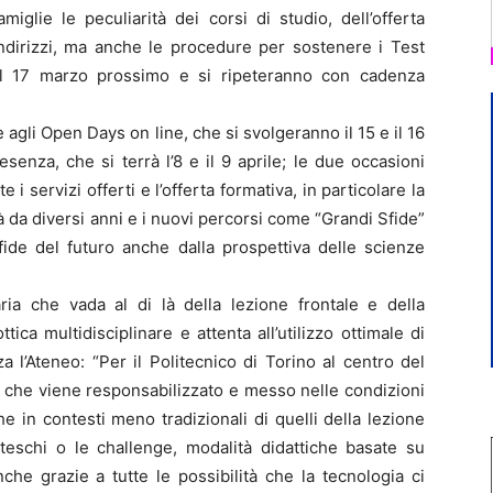
miglie le peculiarità dei corsi di studio, dell’offerta
 indirizzi, ma anche le procedure per sostenere i Test
 il 17 marzo prossimo e si ripeteranno con cadenza
 agli Open Days on line, che si svolgeranno il 15 e il 16
senza, che si terrà l’8 e il 9 aprile; le due occasioni
 servizi offerti e l’offerta formativa, in particolare la
à da diversi anni e i nuovi percorsi come “Grandi Sfide”
ide del futuro anche dalla prospettiva delle scienze
ria che vada al di là della lezione frontale e della
tica multidisciplinare e attenta all’utilizzo ottimale di
za l’Ateneo: “Per il Politecnico di Torino al centro del
 che viene responsabilizzato e messo nelle condizioni
e in contesti meno tradizionali di quelli della lezione
eschi o le challenge, modalità didattiche basate su
nche grazie a tutte le possibilità che la tecnologia ci