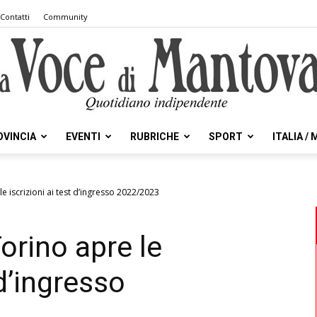
Contatti
Community
OVINCIA
EVENTI
RUBRICHE
SPORT
ITALIA /
la
 le iscrizioni ai test d’ingresso 2022/2023
Torino apre le
Voce
 d’ingresso