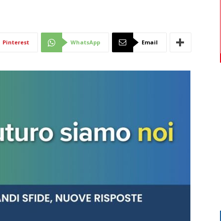
Di
Pinterest
WhatsApp
Email
Mantova