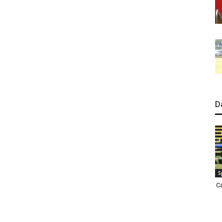
D
S
C