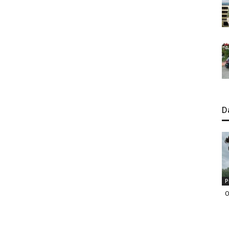
D
P
O