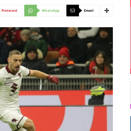
Di
Pinterest
WhatsApp
Email
Mantova