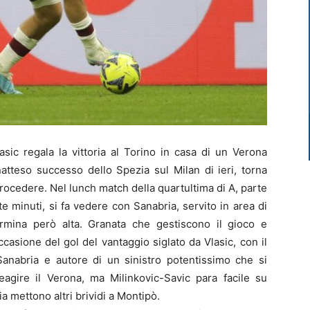
ic regala la vittoria al Torino in casa di un Verona
atteso successo dello Spezia sul Milan di ieri, torna
rocedere. Nel lunch match della quartultima di A, parte
e minuti, si fa vedere con Sanabria, servito in area di
rmina però alta. Granata che gestiscono il gioco e
asione del gol del vantaggio siglato da Vlasic, con il
a Sanabria e autore di un sinistro potentissimo che si
eagire il Verona, ma Milinkovic-Savic para facile su
a mettono altri brividi a Montipò.