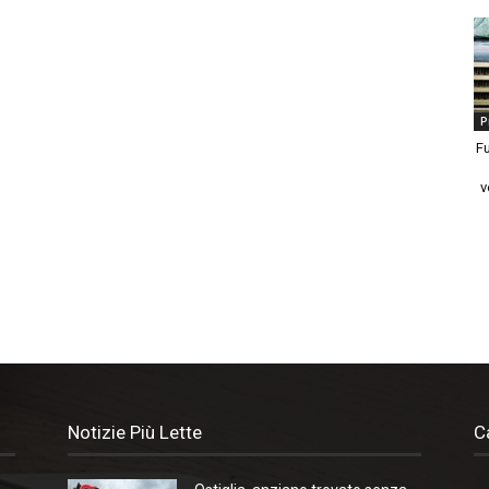
P
Fu
v
Notizie Più Lette
C