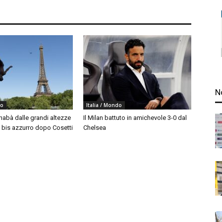
N
do
Italia / Mondo
nabà dalle grandi altezze
Il Milan battuto in amichevole 3-0 dal
, bis azzurro dopo Cosetti
Chelsea