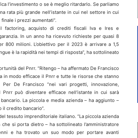
ca l’investimento o se è meglio ritardarlo. Se parliamo
una rata più grande nell’istante in cui nel settore in cui
 finale i prezzi aumentati”.
 factoring, acquisto di crediti fiscali Iva e Ires e
i garanzia. In un anno ha ricevuto richieste per quasi 8
r 800 milioni. L’obiettivo per il 2023 è arrivare a 1,5
ingue è la rapidità nei tempi di risposta”, ha sottolineato
ortunità del Pnrr. “Ritengo – ha affermato De Francisco
 in modo efficace il Pnrr e tutte le risorse che stanno
”. Per De Francisco “nei vari progetti, innovazione,
 Pnrr può diventare efficace nell’istante in cui sarà
o bancario. La piccola e media azienda – ha aggiunto –
 il credito bancario”.
l tessuto imprenditoriale italiano. “La piccola azienda
ità che si porta dietro – ha sottolineato l’amministratore
enni e ha trovato un suo modo per portare avanti