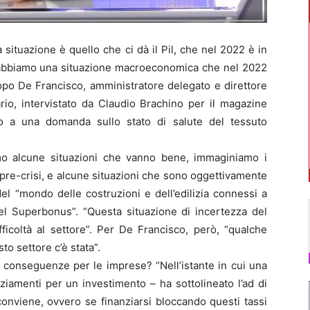
ituazione è quello che ci dà il Pil, che nel 2022 è in
o abbiamo una situazione macroeconomica che nel 2022
opo De Francisco, amministratore delegato e direttore
io, intervistato da Claudio Brachino per il magazine
do a una domanda sullo stato di salute del tessuto
mo alcune situazioni che vanno bene, immaginiamo i
li pre-crisi, e alcune situazioni che sono oggettivamente
del “mondo delle costruzioni e dell’edilizia connessi a
el Superbonus”. “Questa situazione di incertezza del
icoltà al settore”. Per De Francisco, però, “qualche
to settore c’è stata”.
le conseguenze per le imprese? “Nell’istante in cui una
ziamenti per un investimento – ha sottolineato l’ad di
conviene, ovvero se finanziarsi bloccando questi tassi