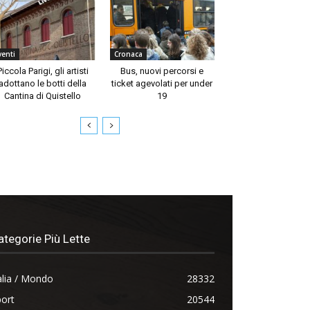
venti
Cronaca
Piccola Parigi, gli artisti
Bus, nuovi percorsi e
adottano le botti della
ticket agevolati per under
Cantina di Quistello
19
ategorie Più Lette
alia / Mondo
28332
ort
20544