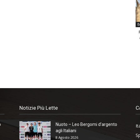
E
Notizie Più Lette
C
o
Nuoto – Leo Bergomi d’argento
It
agli Italiani
Sp
8 Agosto 2026