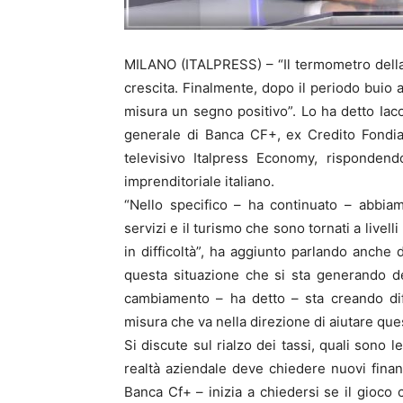
MILANO (ITALPRESS) – “Il termometro della s
crescita. Finalmente, dopo il periodo bui
misura un segno positivo”. Lo ha detto Iac
generale di Banca CF+, ex Credito Fondiar
televisivo Italpress Economy, risponden
imprenditoriale italiano.
“Nello specifico – ha continuato – abbia
servizi e il turismo che sono tornati a livel
in difficoltà”, ha aggiunto parlando anche 
questa situazione che si sta generando d
cambiamento – ha detto – sta creando diff
misura che va nella direzione di aiutare ques
Si discute sul rialzo dei tassi, quali sono 
realtà aziendale deve chiedere nuovi finan
Banca Cf+ – inizia a chiedersi se il gioco 