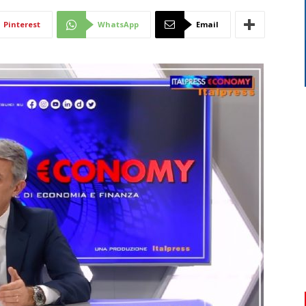
Di
Pinterest
WhatsApp
Email
Mantova