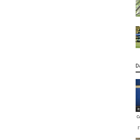
D
I
C
l