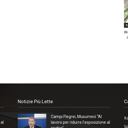
I
We
Notizie Più Lette
C
Campi Flegrei, Musumeci “Al
It
 al
lavoro per ridurre l’esposizione al
Sp
rischio”