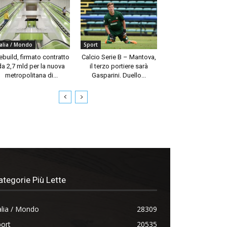
talia / Mondo
Sport
build, firmato contratto
Calcio Serie B – Mantova,
da 2,7 mld per la nuova
il terzo portiere sarà
metropolitana di...
Gasparini. Duello...
ategorie Più Lette
alia / Mondo
28309
ort
20535