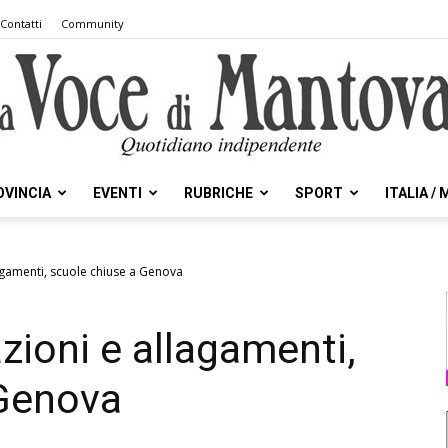
Contatti
Community
OVINCIA
EVENTI
RUBRICHE
SPORT
ITALIA /
la
lagamenti, scuole chiuse a Genova
zioni e allagamenti,
Voce
 Genova