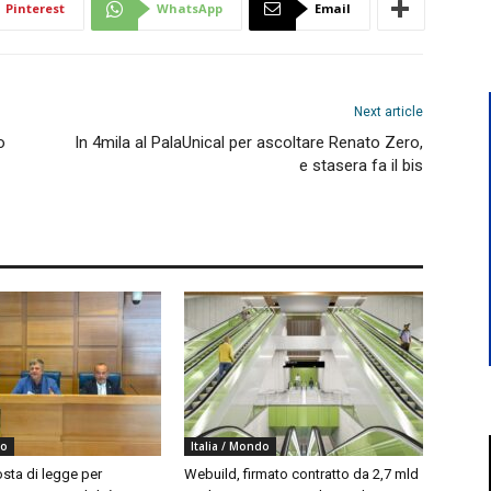
Pinterest
WhatsApp
Email
Next article
o
In 4mila al PalaUnical per ascoltare Renato Zero,
e stasera fa il bis
do
Italia / Mondo
sta di legge per
Webuild, firmato contratto da 2,7 mld