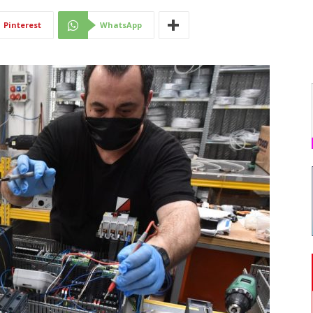
Di
Pinterest
WhatsApp
Mantova