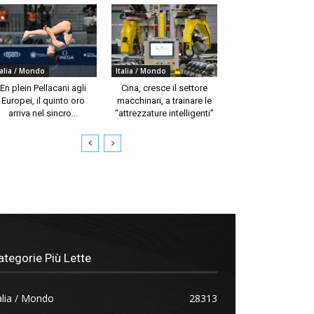
talia / Mondo
Italia / Mondo
En plein Pellacani agli
Cina, cresce il settore
Europei, il quinto oro
macchinari, a trainare le
arriva nel sincro...
“attrezzature intelligenti”
ategorie Più Lette
alia / Mondo
28313