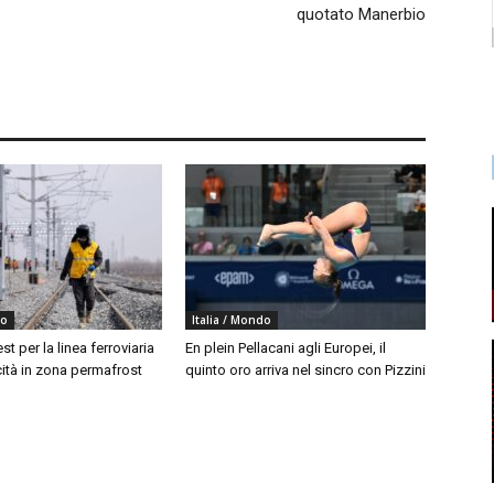
quotato Manerbio
do
Italia / Mondo
est per la linea ferroviaria
En plein Pellacani agli Europei, il
cità in zona permafrost
quinto oro arriva nel sincro con Pizzini