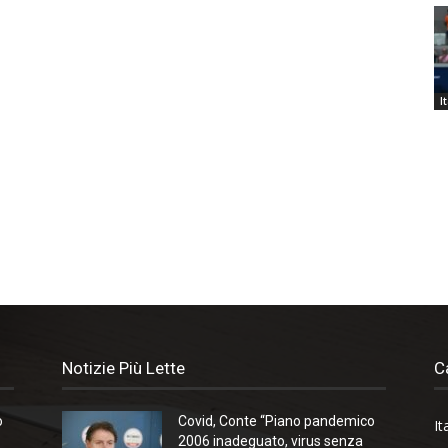
I
Notizie Più Lette
C
o
Covid, Conte “Piano pandemico
It
2006 inadeguato, virus senza