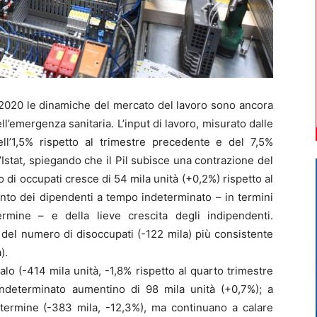
2020 le dinamiche del mercato del lavoro sono ancora
l’emergenza sanitaria. L’input di lavoro, misurato dalle
ell’1,5% rispetto al trimestre precedente e del 7,5%
l’Istat, spiegando che il Pil subisce una contrazione del
o di occupati cresce di 54 mila unità (+0,2%) rispetto al
ento dei dipendenti a tempo indeterminato – in termini
ermine – e della lieve crescita degli indipendenti.
 del numero di disoccupati (-122 mila) più consistente
).
lo (-414 mila unità, -1,8% rispetto al quarto trimestre
ndeterminato aumentino di 98 mila unità (+0,7%); a
 termine (-383 mila, -12,3%), ma continuano a calare