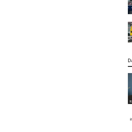
D
I
i