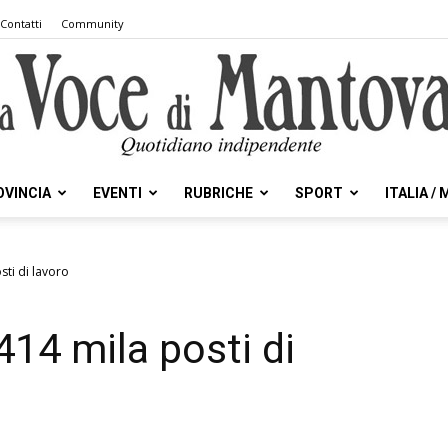
Contatti
Community
OVINCIA
EVENTI
RUBRICHE
SPORT
ITALIA /
la
sti di lavoro
414 mila posti di
Voce