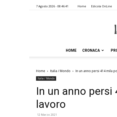
7 Agosto 2026 - 08:46:41
Home
Edicola OnLine
HOME
CRONACA
PR
Home
Italia / Mondo
In un anno persi 414 mila po
Italia / Mondo
In un anno persi 
lavoro
12 Marzo 2021