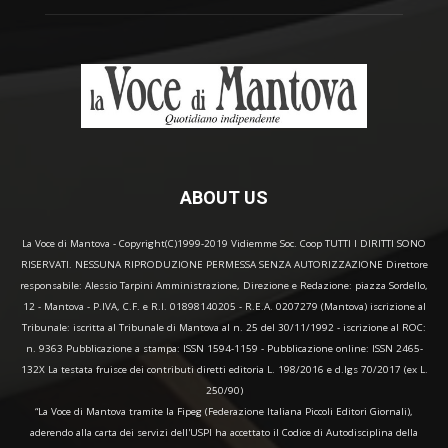
ABOUT US
La Voce di Mantova - Copyright(C)1999-2019 Vidiemme Soc. Coop TUTTI I DIRITTI SONO
RISERVATI. NESSUNA RIPRODUZIONE PERMESSA SENZA AUTORIZZAZIONE Direttore
responsabile: Alessio Tarpini Amministrazione, Direzione e Redazione: piazza Sordello,
12 - Mantova - P.IVA, C.F. e R.I. 01898140205 - R.E.A. 0207279 (Mantova) iscrizione al
Tribunale: iscritta al Tribunale di Mantova al n. 25 del 30/11/1992 - iscrizione al ROC:
n. 9363 Pubblicazione a stampa: ISSN 1594-1159 - Pubblicazione online: ISSN 2465-
132X La testata fruisce dei contributi diretti editoria L. 198/2016 e d.lgs 70/2017 (ex L.
250/90)
“La Voce di Mantova tramite la Fipeg (Federazione Italiana Piccoli Editori Giornali),
aderendo alla carta dei servizi dell'USPI ha accettato il Codice di Autodisciplina della