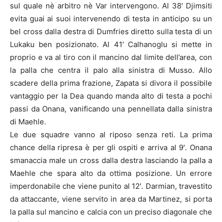
sul quale nè arbitro nè Var intervengono. Al 38′ Djimsiti
evita guai ai suoi intervenendo di testa in anticipo su un
bel cross dalla destra di Dumfries diretto sulla testa di un
Lukaku ben posizionato. Al 41′ Calhanoglu si mette in
proprio e va al tiro con il mancino dal limite dell’area, con
la palla che centra il palo alla sinistra di Musso. Allo
scadere della prima frazione, Zapata si divora il possibile
vantaggio per la Dea quando manda alto di testa a pochi
passi da Onana, vanificando una pennellata dalla sinistra
di Maehle.
Le due squadre vanno al riposo senza reti. La prima
chance della ripresa è per gli ospiti e arriva al 9′. Onana
smanaccia male un cross dalla destra lasciando la palla a
Maehle che spara alto da ottima posizione. Un errore
imperdonabile che viene punito al 12′. Darmian, travestito
da attaccante, viene servito in area da Martinez, si porta
la palla sul mancino e calcia con un preciso diagonale che