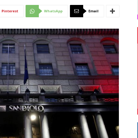
Di
Pinterest
WhatsApp
Email
Mantova