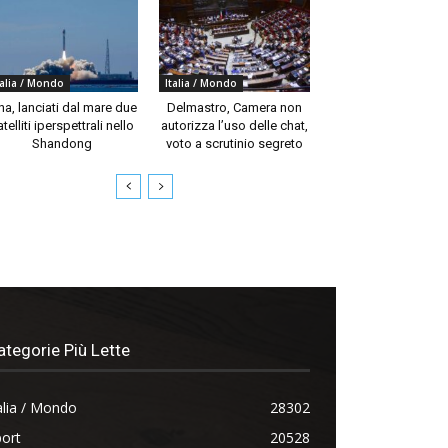
talia / Mondo
Italia / Mondo
na, lanciati dal mare due
Delmastro, Camera non
telliti iperspettrali nello
autorizza l’uso delle chat,
Shandong
voto a scrutinio segreto
ategorie Più Lette
alia / Mondo
28302
ort
20528