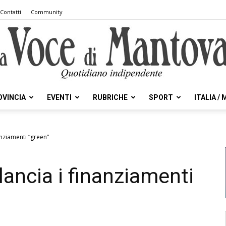
Contatti
Community
OVINCIA
EVENTI
RUBRICHE
SPORT
ITALIA /
la
anziamenti “green”
lancia i finanziamenti
Voce