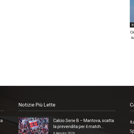
I
Ci
sa
Notizie Più Lette
C
ta
Calcio Serie B – Mantova, scatta
It
la prevendita per il match...
Sp
6 Agosto 2026