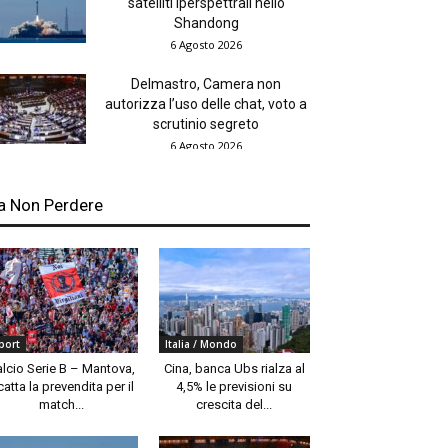
satelliti iperspettrali nello
Shandong
6 Agosto 2026
Delmastro, Camera non
autorizza l’uso delle chat, voto a
scrutinio segreto
6 Agosto 2026
a Non Perdere
port
Italia / Mondo
alcio Serie B – Mantova,
Cina, banca Ubs rialza al
catta la prevendita per il
4,5% le previsioni su
match...
crescita del...