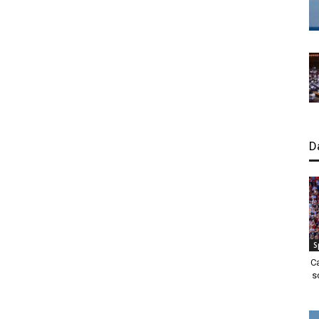
D
S
C
s